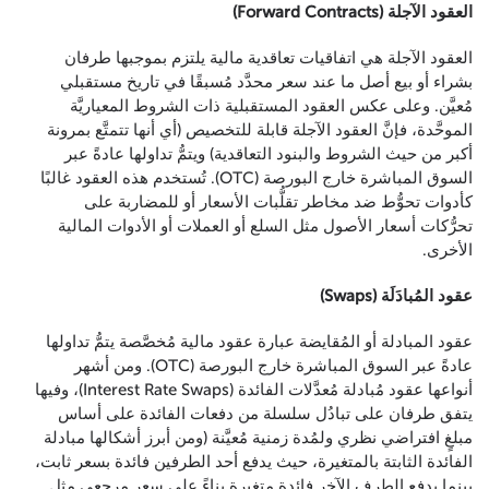
العقود الآجلة (Forward Contracts)
العقود الآجلة هي اتفاقيات تعاقدية مالية يلتزم بموجبها طرفان
بشراء أو بيع أصل ما عند سعر محدَّد مُسبقًا في تاريخ مستقبلي
مُعيَّن. وعلى عكس العقود المستقبلية ذات الشروط المعياريَّة
الموحَّدة، فإنَّ العقود الآجلة قابلة للتخصيص (أي أنها تتمتَّع بمرونة
أكبر من حيث الشروط والبنود التعاقدية) ويتمُّ تداولها عادةً عبر
السوق المباشرة خارج البورصة (OTC). تُستخدم هذه العقود غالبًا
كأدوات تحوُّط ضد مخاطر تقلُّبات الأسعار أو للمضاربة على
تحرُّكات أسعار الأصول مثل السلع أو العملات أو الأدوات المالية
الأخرى.
عقود المُبادَلَة (Swaps)
عقود المبادلة أو المُقايضة عبارة عقود مالية مُخصَّصة يتمُّ تداولها
عادةً عبر السوق المباشرة خارج البورصة (OTC). ومن أشهر
أنواعها عقود مُبادلة مُعدَّلات الفائدة (Interest Rate Swaps)، وفيها
يتفق طرفان على تبادُل سلسلة من دفعات الفائدة على أساس
مبلغٍ افتراضي نظري ولمُدة زمنية مُعيَّنة (ومن أبرز أشكالها مبادلة
الفائدة الثابتة بالمتغيرة، حيث يدفع أحد الطرفين فائدة بسعر ثابت،
بينما يدفع الطرف الآخر فائدة متغيرة بناءً على سعر مرجعي مثل