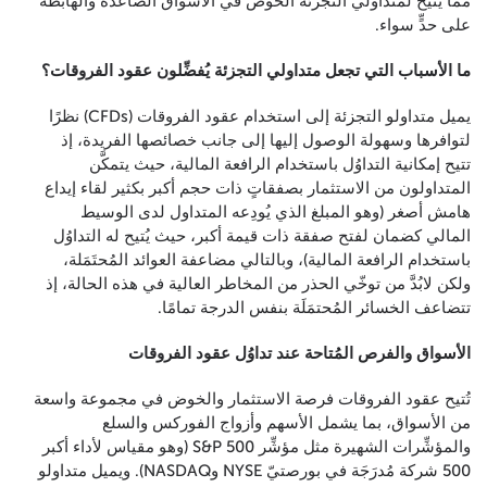
ممَّا يُتيح لمتداولي التجزئة الخوض في الأسواق الصاعدة والهابطة
على حدٍّ سواء.
ما الأسباب التي تجعل متداولي التجزئة يُفضِّلون عقود الفروقات؟
يميل متداولو التجزئة إلى استخدام عقود الفروقات (CFDs) نظرًا
لتوافرها وسهولة الوصول إليها إلى جانب خصائصها الفريدة، إذ
تتيح إمكانية التداوُل باستخدام الرافعة المالية، حيث يتمكَّن
المتداولون من الاستثمار بصفقاتٍ ذات حجم أكبر بكثير لقاء إيداع
هامش أصغر (وهو المبلغ الذي يُودِعه المتداول لدى الوسيط
المالي كضمان لفتح صفقة ذات قيمة أكبر، حيث يُتيح له التداوُل
باستخدام الرافعة المالية)، وبالتالي مضاعفة العوائد المُحتَمَلة،
ولكن لابُدَّ من توخّي الحذر من المخاطر العالية في هذه الحالة، إذ
تتضاعف الخسائر المُحتمَلَة بنفس الدرجة تمامًا.
الأسواق والفرص المُتاحة عند تداوُل عقود الفروقات
تُتيح عقود الفروقات فرصة الاستثمار والخوض في مجموعة واسعة
من الأسواق، بما يشمل الأسهم وأزواج الفوركس والسلع
والمؤشِّرات الشهيرة مثل مؤشِّر S&P 500 (وهو مقياس لأداء أكبر
500 شركة مُدرَجَة في بورصتيّ NYSE وNASDAQ). ويميل متداولو