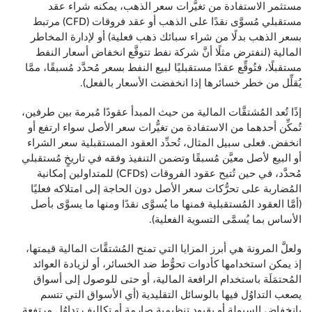
مستثمر الاستفادة من تغيُّرات سعر الذهب، يمكنه شراء عقد
مستقبلي مُسوَّى نقدًا على الذهب أو عقد فروقات (CFD) مرتبط
بسعر الذهب بدلًا من شراء سبائك ذهب فعلية) أو لإدارة المخاطر
المالية (لنفترض مثلًا أنَّ شركة نفط تتوقَّع انخفاض أسعار النفط
مستقبلًا، فتُوقِّع عقدًا مستقبليًا لبيع النفط بسعر مُحدَّد مُسبقًا، ممَّا
يُقلِّل من خطر خسائرها إذا انخفضت الأسعار بالفعل).
إذًا تُعد المُشتقَّات المالية من حيث المبدأ عقودًا مُبرمة بين طرفين،
تُمكِّن أحدهما من الاستفادة من تغيُّرات سعر الأصل سواء ارتفع أو
انخفض. فعلى سبيل المثال، تُحدِّد العقود المستقبلية سعر الشراء
أو البيع لأصل معيَّن مُسبقًا وتضمن التنفيذ وفقه في تاريخٍ مُستقبلي
مُحدَّد، في حين تُتيح عقود الفروقات (CFDs) للمتداولين إمكانية
المُضاربة على تحرُّكات سعر الأصل دون الحاجة إلى امتلاكه فعليًا
(أمَّا العقود المُستقبلية فمنها ما يُسوَّى نقدًا ومنها ما يسوَّى بأصل
الأساس بما يُسمَّى التسوية الفعلية).
ولعلَّ المرونة هي أبرز المزايا التي تمنح المُشتقَّات المالية قيمتها،
إذ يمكن استخدامها كأدوات تحوُّط ضد الخسائر، أو لزيادة العوائد
المُحتمَلَة باستخدام الرافعة المالية، أو حتى للوصول إلى أسواق
يصعب التداوُل فيها بالوسائل التقليدية (أي الأسواق التي تتسم
بانخفاض السيولة أو بقيود تنظيمية صارمة أو تكاليف تداوُل مرتفعة