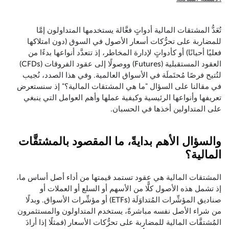
تُعَدُّ المشتقات المالية أدواتٍ فعَّالة يستخدمها المتداولون إمَّا
للمضاربة على تحرُّكات أسعار الأصول في السوق (دون امتلاكها
فعليًا أحيانًا) أو كأدواتٍ لإدارة المخاطر، إذ تتعدَّد أنواعها بدءًا من
العقود المستقبلية (Futures) ووصولًا إلى عقود الفروقات (CFDs)
لتُتيح فرصًا مُحتَملَة في الأسواق العالمية. وفي هذا الصدد، نُجيب
في مقالنا على السؤال "ما هي المشتقات المالية؟" إذ سنستعرض
تعريفها وأنواعها الرئيسية وكيفية عملها وأهم العوامل التي ينبغي
على المتداولين أخذها في الحسبان.
والسؤال الأهم بدايةً، ما المقصود بالمشتقَّات
المالية؟
المشتقات المالية هي عقود تستمد قيمتها من أداء أصل أساس ما،
إذ تشمل هذه الأصول كلًّا من الأسهم أو السلع أو العملات أو
صناديق المؤشِّرات المُتداوَلَة (ETFs) أو مؤشِّرات الأسواق. وبدلًا
من شراء الأصل نفسه مباشرةً، يستخدم المتداولون والمستثمرون
المُشتقَّات المالية للمضاربة على تحرُّكات الأسعار (فمثلًا إذا أرادَ