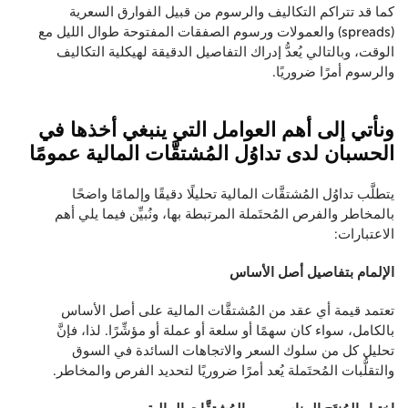
كما قد تتراكم التكاليف والرسوم من قبيل الفوارق السعرية
(spreads) والعمولات ورسوم الصفقات المفتوحة طوال الليل مع
الوقت، وبالتالي يُعدُّ إدراك التفاصيل الدقيقة لهيكلية التكاليف
والرسوم أمرًا ضروريًا.
ونأتي إلى أهم العوامل التي ينبغي أخذها في
الحسبان لدى تداوُل المُشتقَّات المالية عمومًا
يتطلَّب تداوُل المُشتقَّات المالية تحليلًا دقيقًا وإلمامًا واضحًا
بالمخاطر والفرص المُحتَملة المرتبطة بها، ونُبيِّن فيما يلي أهم
الاعتبارات:
الإلمام بتفاصيل أصل الأساس
تعتمد قيمة أي عقد من المُشتقَّات المالية على أصل الأساس
بالكامل، سواء كان سهمًا أو سلعة أو عملة أو مؤشِّرًا. لذا، فإنَّ
تحليل كل من سلوك السعر والاتجاهات السائدة في السوق
والتقلُّبات المُحتَملة يُعد أمرًا ضروريًا لتحديد الفرص والمخاطر.