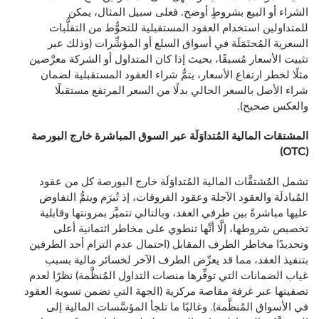
الشراء أو البيع بشروطٍ أوضح. فعلى سبيل المثال، يمكن
للمتداولين استخدام العقود المستقبلية للتحوُّط من التقلُّبات
السعرية المُحتَمَلَة في أسواق السلع أو المؤشِّرات (وذلك عبر
تثبيت الأسعار مُسبقًا، بحيث إذا كان المتداول أو الشركة معرَّضين
مثلًا لخطر ارتفاع الأسعار، يتمُّ شراء العقود المستقبلية لضمان
شراء الأصل بالسعر الحالي بدلًا من السعر المرتفع مستقبلًا
والعكس صحيح).
المشتقات المالية المُتداوَلَة عبر السوق المباشرة خارج البورصة
(OTC)
تشمل المُشتقَّات المالية المُتداوَلَة خارج البورصة كل من عقود
المُبادلَة والعقود الآجلة وعقود الفروقات، إذ تُبرَم ويتمُّ التفاوض
عليها مباشرةً بين طرفي العقد، وبالتالي تتميَّز بمرونتها وقابلية
تخصيص شروطها، إلَّا أنَّها تنطوي على مخاطر ائتمانية أعلى
وتحديدًا مخاطر الطرف المقابل (احتمال عدم التزام أحد الطرفين
بتنفيذ العقد، مما قد يعرِّض الطرف الآخر لخسائر مالية بسبب
غياب الضمانات التي توفِّرها منصات التداول المُنظَّمة) نظرًا لعدم
تصفيتها عبر غرفة مقاصة مركزية (الجهة التي تضمن تسوية العقود
في الأسواق المُنظَّمة). وغالبًا ما تلجأ المؤسَّسات المالية إلى