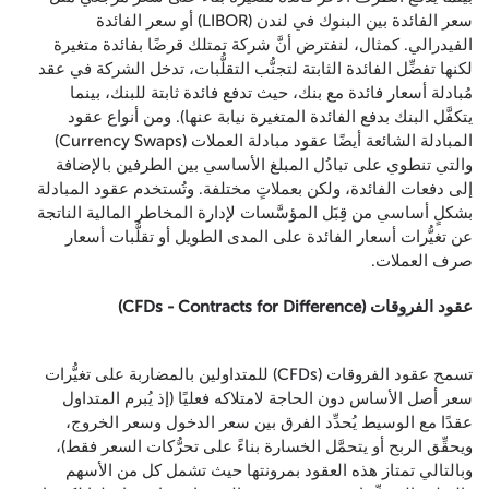
سعر الفائدة بين البنوك في لندن (LIBOR) أو سعر الفائدة
الفيدرالي. كمثال، لنفترض أنَّ شركة تمتلك قرضًا بفائدة متغيرة
لكنها تفضِّل الفائدة الثابتة لتجنُّب التقلُّبات، تدخل الشركة في عقد
مُبادلة أسعار فائدة مع بنك، حيث تدفع فائدة ثابتة للبنك، بينما
يتكفَّل البنك بدفع الفائدة المتغيرة نيابة عنها). ومن أنواع عقود
المبادلة الشائعة أيضًا عقود مبادلة العملات (Currency Swaps)
والتي تنطوي على تبادُل المبلغ الأساسي بين الطرفين بالإضافة
إلى دفعات الفائدة، ولكن بعملاتٍ مختلفة. وتُستخدم عقود المبادلة
بشكلٍ أساسي من قِبَل المؤسَّسات لإدارة المخاطر المالية الناتجة
عن تغيُّرات أسعار الفائدة على المدى الطويل أو تقلُّبات أسعار
صرف العملات.
عقود الفروقات (CFDs - Contracts for Difference)
تسمح عقود الفروقات (CFDs) للمتداولين بالمضاربة على تغيُّرات
سعر أصل الأساس دون الحاجة لامتلاكه فعليًا (إذ يُبرم المتداول
عقدًا مع الوسيط يُحدِّد الفرق بين سعر الدخول وسعر الخروج،
ويحقِّق الربح أو يتحمَّل الخسارة بناءً على تحرُّكات السعر فقط)،
وبالتالي تمتاز هذه العقود بمرونتها حيث تشمل كل من الأسهم