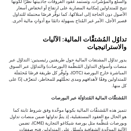
والسلع والمؤشِّرات. وتستمد عقود الفروقات جاذبيتها نظرًا لكونها
تتيح للمتداولين إمكانية المضاربة على ارتفاع أو انخفاض أسعار
الأصول دون الحاجة إلى امتلاكها، كما توفِّر فرصًا محتملة للتداول
قصير الأجل، الأمر غير المُتاح بسهولة دائمًا مع أدواتٍ مالية أخرى.
تداوُل المُشتقَّات المالية: الآليات
والاستراتيجيات
يدور تداوُل المشتقات المالية حول طريقتين رئيسيتين: التداوُل عبر
منصات وأسواق التداول المُنظَّمة (البورصات) والتداوُل عبر السوق
المباشرة خارج البورصة (OTC)، وتُوفِّر كل طريقة فرصًا مُحتَمَلَة
للمتداولين وفقًا لأهدافهم ومدى تحمُّلهم للمخاطر، لنتعرَّف إذًا على
كل منها.
المُشتقَّات المالية المُتداوَلَة عبر البورصات
تتميز هذه المُشتقَّات المالية بكونها موحَّدة وفق شروط ثابتة كما
هو الحال مع العقود المستقبلية، إذ يتمُّ تداولها ضمن منصات تداول
وبورصات مُنظَّمة مثل بورصة شيكاغو التجارية (CME)، تضمن
الآلية الموحَّدة الشفافية وتُسهِّل على المتداولين فتح صفقات