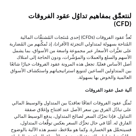
لنتعمَّق بمفاهيم تداوُل عقود الفروقات
(CFD)
تُعدُّ عقود الفروقات (CFDs) إحدى مُنتَجات المُشتقَّات المالية
المُتاحة بسهولة لمتداولي التجزئة (الأفراد)، إذ تُمكِّنهم من المُضاربة
على تغيُّرات الأسعار عبر مجموعة واسعة من الأسواق، بما يشمل
الأسهم والسلع والعملات والمؤشِّرات، ودون الحاجة إلى امتلاك
أصل الأساس فعليًا. تجعل هذه المرونة عقود الفروقات خيارًا شائعًا
بين المتداولين الساعين لتنويع استراتيجياتهم واستكشاف الأسواق
العالمية والخوض بها بسهولة.
آلية عمل عقود الفروقات
تُمثِّل عقود الفروقات اتفاقًا تعاقديًا بين المتداول والوسيط المالي
على تبادُل الفرق بين سعر الأصل عند افتتاح وإغلاق صفقة
التداول. فإذا تحرَّك السعر لصالح المتداول، يدفع الوسيط المالي
الفارق له. أمَّا في حال تحرُّك السعر بعكس توقُّعات المتداول،
فسيتحمَّل هو الخسارة. وكما هو ملاحَظ، تتسم هذه الآلية بالوضوح