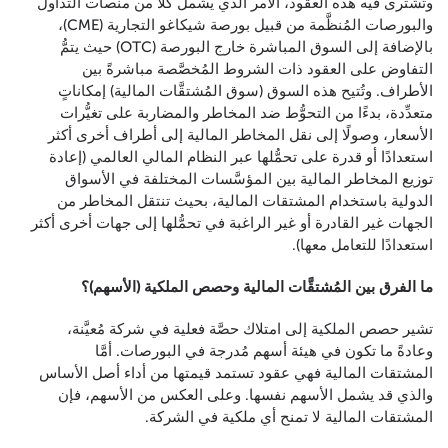
وتُشترى فيه هذه العقود، الأمر الذي يشمل كلًّا من منصات التداول
والبورصات المُنظَّمة من قبيل بورصة شيكاغو التجارية (CME)،
بالإضافة إلى السوق المباشرة خارج البورصة (OTC) حيث يتمُّ
التفاوض على العقود ذات الشروط المُخصَّصة مباشرةً بين
الأطراف. وتُتيح هذه السوق (سوق المُشتقَّات المالية) إمكاناتٍ
متعدِّدة، بدءًا من التحوُّط ضد المخاطر والمضاربة على تغيُّرات
الأسعار، وصولًا إلى نقل المخاطر المالية إلى أطراف أخرى أكثر
استعدادًا أو قدرة على تحمُّلها عبر النظام المالي العالمي (إعادة
توزيع المخاطر المالية بين المؤسَّسات المختلفة في الأسواق
الدولية باستخدام المشتقات المالية، بحيث تنتقل المخاطر من
الجهات غير القادرة أو غير الراغبة في تحمُّلها إلى جهات أخرى أكثر
استعدادًا للتعامل معها).
ما الفرق بين المُشتقَّات المالية وحصص الملكية (الأسهم)؟
تشير حصص الملكية إلى امتلاك حصَّة فعلية في شركة مُعيَّنة،
وعادةً ما تكون في هيئة أسهم مُدرجة في البورصات. أمَّا
المشتقات المالية فهي عقود تستمد قيمتها من أداء أصل الأساس
والذي قد يشمل الأسهم نفسها. وعلى العكس من الأسهم، فإن
المشتقات المالية لا تمنح أي ملكية في الشركة.