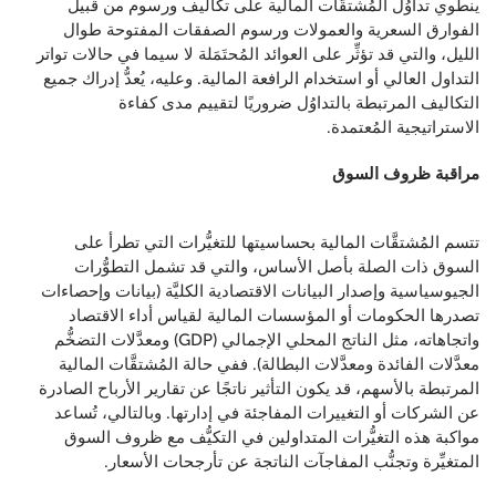
ينطوي تداوُل المُشتقَّات المالية على تكاليف ورسوم من قبيل
الفوارق السعرية والعمولات ورسوم الصفقات المفتوحة طوال
الليل، والتي قد تؤثِّر على العوائد المُحتَمَلة لا سيما في حالات تواتر
التداول العالي أو استخدام الرافعة المالية. وعليه، يُعدُّ إدراك جميع
التكاليف المرتبطة بالتداوُل ضروريًا لتقييم مدى كفاءة
الاستراتيجية المُعتمدة.
مراقبة ظروف السوق
تتسم المُشتقَّات المالية بحساسيتها للتغيُّرات التي تطرأ على
السوق ذات الصلة بأصل الأساس، والتي قد تشمل التطوُّرات
الجيوسياسية وإصدار البيانات الاقتصادية الكليَّة (بيانات وإحصاءات
تصدرها الحكومات أو المؤسسات المالية لقياس أداء الاقتصاد
واتجاهاته، مثل الناتج المحلي الإجمالي (GDP) ومعدَّلات التضخُّم
معدَّلات الفائدة ومعدَّلات البطالة). ففي حالة المُشتقَّات المالية
المرتبطة بالأسهم، قد يكون التأثير ناتجًا عن تقارير الأرباح الصادرة
عن الشركات أو التغييرات المفاجئة في إدارتها. وبالتالي، تُساعد
مواكبة هذه التغيُّرات المتداولين في التكيُّف مع ظروف السوق
المتغيِّرة وتجنُّب المفاجآت الناتجة عن تأرجحات الأسعار.