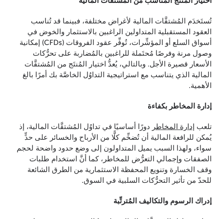
اختيار المُنتَج المناسب من المُشتقَّات المالية
تُستَخدَم المُشتقَّات المالية لأغراض مختلفة، فبينما قد تُناسب
العقود المستقبلية المتداولين الراغبين بالاستثمار والخوض في
أسواق السلع أو المؤشِّرات، تُوفِّر عقود الفروقات (CFDs) إمكانية
وصول مرنة وفرصًا مُحتَملة للراغبين بالمُضاربة على تحرُّكات
الأسعار قصيرة الأجل. وبالتالي، يُعدُّ اختيار المُنتَج من المُشتقَّات
المالية الذي يتناسب مع استراتيجية التداوُل الخاصَّة بك أمرًا بالغ
الأهمية.
إدارة المخاطر بكفاءة
تلعب
إدارة المخاطر
دورًا أساسيًا في تداوُل المُشتقَّات المالية، إذ
يُمكن للرافعة المالية أن تُضخِّم كلًّا من الأرباح والخسائر على حدٍّ
سواء، ولهذا السبب يميل المتداولون إلى وضع حدود واضحة لحجم
الصفقات وإجمالي التعرُّض للمخاطر، كما أنَّ استخدام طلبات
وقف الخسارة وتنويع المحفظة الاستثمارية من الطرق الشائعة
للحدّ من تأثير التحرُّكات السلبية في السوق.
إدراك الرسوم والتكاليف المُترتِّبة