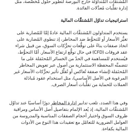
المُشتقَّات المُتداوَلة خارج البورصة لتطوير حلول مُخصَّصة، مثل
إدارة تقلُّبات مُعدَّلات الفائدة.
استراتيجيات تداوُل المُشتقَّات المالية
يستخدم المتداولون المُشتقَّات المالية عادةً إمَّا للمُضاربة على
تغيُّر الأسعار أو للتحوُّط ضد المخاطر، إذ تنطوي المُضاربة على
اتخاذ صفقات بناءً على توقُّعات تحرُّكات السوق، من قبيل شراء
عقد فروقات (CFD) في حال توقُّع ارتفاع الأسعار. أمَّا التحوُّط،
فيُستخدم للمساهمة في الحدّ من الخسائر المُحتَمَلة على ما
تتضمنَّه المحفظة الاستثمارية من أصول عبر تعويض المخاطر
المُحتَمَلة (إنشاء صفقة تُعاكس أو تُقلِّل تأثير تحرُّكات الأسعار غير
المرغوبة في الأصل الأساسي)، مثل استخدام عقود مُبادَلة
العملات للحماية من تقلُّبات أسعار الصرف.
وفي هذا الصدد، تلعب تدابير
إدارة المخاطر
دورًا أساسيًا عند تداوُل
المُشتقَّات المالية، إذ يُعد الإلمام بتفاصيل أصل الأساس ومراقبة
ظروف السوق واختيار أحجام الصفقات المناسبة والمدروسة من
العوامل الضرورية للتعامُل مع تعقيدات هذا النوع من الأدوات
المالية بكفاءة.