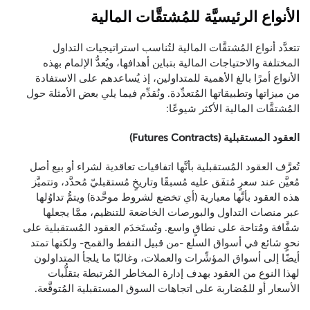
الأنواع الرئيسيَّة للمُشتقَّات المالية
تتعدَّد أنواع المُشتقَّات المالية لتُناسب استراتيجيات التداول
المختلفة والاحتياجات المالية بتباين أهدافها، ويُعدُّ الإلمام بهذه
الأنواع أمرًا بالغ الأهمية للمتداولين، إذ يُساعدهم على الاستفادة
من ميزاتها وتطبيقاتها المُتعدِّدة. ونُقدِّم فيما يلي بعض الأمثلة حول
المُشتقَّات المالية الأكثر شيوعًا:
العقود المستقبلية (Futures Contracts)
تُعرَّف العقود المُستقبلية بأنَّها اتفاقيات تعاقدية لشراء أو بيع أصل
مُعيَّن عند سعرٍ مُتفَق عليه مُسبقًا وتاريخٍ مُستقبليّ مُحدَّد، وتتميَّز
هذه العقود بأنَّها معيارية (أي تخضع لشروط موحَّدة) ويتمُّ تداوُلها
عبر منصات التداول والبورصات الخاضعة للتنظيم، ممَّا يجعلها
شفَّافة ومُتاحة على نطاقٍ واسع. وتُستَخدَم العقود المُستقبلية على
نحوٍ شائع في أسواق السلع -من قبيل النفط والقمح- ولكنها تمتد
أيضًا إلى أسواق المؤشِّرات والعملات، وغالبًا ما يلجأ المتداولون
لهذا النوع من العقود بهدف إدارة المخاطر المُرتبطة بتقلُّبات
الأسعار أو للمُضاربة على اتجاهات السوق المستقبلية المُتوقَّعة.