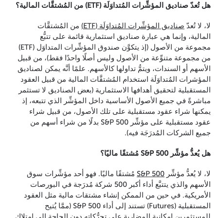
هل تُعدّ صناديق المؤشِّرات المُتداوَلَة (ETF) من المُشتقَّات المالية؟
لا، لا تُعدّ
صناديق المؤشِّرات المُتداوَلَة (ETF)
من المُشتقَّات
المالية، وإنما هي عبارة صناديق استثمارية قائمة على تتبُّع
مجموعة من الأصول (إذ يتكوَّن صندوق المؤشِّرات المتداوَل (ETF)
من مجموعة متنوِّعة من الأصول وليس أصلًا واحدًا فقط)، من قبيل
الأسهم أو السندات، ويتمُّ تداولها كالأسهم. علمًا أنَّه يمكن لصناديق
المؤشرات المُتداوَلَة استخدام المُشتقَّات المالية من قبيل العقود
المستقبلية لتحقيق أهدافها الاستثمارية (بعض الصناديق لا تستثمر
مباشرةً في جميع الأصول الأساسية داخل المؤشِّر الذي تتبعه، إذ
يمكنها شراء عقود مستقبلية على تلك الأصول، من قبيل شراء
عقود مستقبلية على مؤشِّر S&P 500 بدلًا من شراء أسهم من
جميع الشركات المُدرَجَة فيه).
هل يُعدُّ مؤشِّر S&P 500 مُشتقًا ماليًا؟
لا، لا يُعدُّ مؤشِّر
S&P 500
مُشتقًا ماليًا. فهو أحد مؤشِّرات سوق
الأسهم والذي يتتبَّع أداء أكبر 500 شركة مُدرَجة في البورصات
الأمريكية. في حين من الممكن إنشاء مشتقات مالية مثل العقود
المستقبلية (Futures) تستند إلى أداء S&P 500 (ممَّا يُتيح
للمستثمرين إمكانية المضاربة على تحرُّكاته دون الحاجة إلى امتلاك