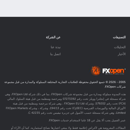
التصنيفات
عن الشركة
التحليلات
نبذة عنا
الأخبار
اتصل بنا
2005 -
2026
© جميع الحقوق محفوظة للعلامات التجارية المختلفة المملوكة والمدارة من قبل مجموعة
شركات FXOpen.
هذه المدونة مملوكة ومدارة من قبل مجموعة شركات FXOpen، بما في ذلك شركة FXOpen Ltd، وهي
شركة مسجلة في إنجلترا وويلز تحت رقم 07273392 ومرخصة ومنظمة من قبل هيئة السلوك المالي
(FCA) تحت رقم
579202
، وشركة FXOpen EU Ltd ، وهي شركة مرخصة ومنظمة من قبل هيئة
الأوراق المالية والبورصات القبرصية (CySEC) تحت رقم 194/13، وشركة ، وشركة FXOpen Markets
Limited، وهي شركة مسجلة حسب الأصول في جزيرة نيفيس تحت رقم C 42235.
عمر العميل يجب ألا يقل عن 18 عاما لاستخدام خدمات FXOpen.
المقالات المعروضة هي لأغراض إعلامية فقط ولا ينبغي اعتبارها نصائح استثمارية، كما أن الآراء أو