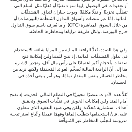
أو تعقيدات في الوصول إليها سواء تقنيًا أو فعليًا مثل السلع التي
تتطلَّب تخزينًا أو نقلًا مكلفًا). ويوجد خياران لتداوُل المُشتقَّات
المالية، إمَّا عبر منصات وأسواق التداول المُنظَّمة (البورصات) أو
من خلال السوق المباشرة (OTC) أو ما يُعرف باسم سوق التداول
خارج البورصة، ولكل طريقة مزاياها ومخاطرها الخاصَّة.
وفي هذا الصدد، تُعدُّ الرافعة المالية من المزايا شائعة الاستخدام
في تداول المُشتقَّات المالية، إذ تتيح للمتداولين إمكانية فتح
صفقات بأحجامٍ أكبر اعتمادًا على رأس مال أقل، وتجدر الإشارة
هنا إلى أنَّ الرافعة المالية تُضخِّم العوائد المُحتَمَلَة ولكنها تزيد من
مخاطر الخسائر بنفس المقدار تمامًا، وهو أمر ينبغي أخذه في
الحسبان.
تُعَدُّ هذه الأدوات عنصرًا محوريًا في النظام المالي الحديث، إذ تفتح
أمام المتداولين إمكانات الخوض في تقلُّبات السوق وتحقيق
أهداف استثمارية مُحدَّدة. ولكن وفي ضوء التعقيد الذي تنطوي
عليه، فإنَّ استخدامها يتطلَّب إلمامًا وفهمًا عميقًا واتِّباع استراتيجية
مدروسة لتجنُّب المخاطر غير المُتوقَّعة.