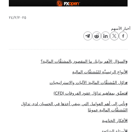
٢٤/٢/٢٠٢٥
أخبار الأسهم
والسؤال الأهم بدايةً، ما المقصود بالمشتقَّات المالية؟
الأنواع الرئيسيَّة للمُشتقَّات المالية
تداوُل المُشتقَّات المالية: الآليات والاستراتيجيات
لنتعمَّق بمفاهيم تداوُل عقود الفروقات (CFD)
ونأتي إلى أهم العوامل التي ينبغي أخذها في الحسبان لدى تداوُل
المُشتقَّات المالية عمومًا
الأفكار الختامية
الأسئلة الشائعة