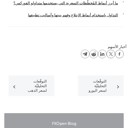
ما أبرز أنماط المُخطَّطات السعرية التي يستخدمها متداولو الفوركس؟
التداول باستخدام أنماط الابتلاع وفهم بنيتها وأساليب تطبيقها
أخبار الأسهم
التوقُّعات
التوقُّعات
التحليليَّة
التحليليَّة
لسعر اليورو
لسعر الذهب
(EUR) مُقابِل
لعام 2025 مع
الجنيه
نظرة
الإسترليني
مُستقبلية أبعد
(GBP) لعام
2025 مع
نظرة
مستقبلية أبعد
FXOpen Blog