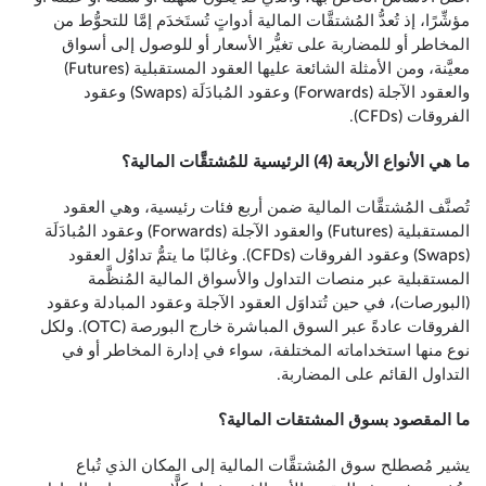
مؤشِّرًا، إذ تُعدُّ المُشتقَّات المالية أدواتٍ تُستَخدَم إمَّا للتحوُّط من
المخاطر أو للمضاربة على تغيُّر الأسعار أو للوصول إلى أسواق
معيَّنة، ومن الأمثلة الشائعة عليها العقود المستقبلية (Futures)
والعقود الآجلة (Forwards) وعقود المُبادَلَة (Swaps) وعقود
الفروقات (CFDs).
ما هي الأنواع الأربعة (4) الرئيسية للمُشتقَّات المالية؟
تُصنَّف المُشتقَّات المالية ضمن أربع فئات رئيسية، وهي العقود
المستقبلية (Futures) والعقود الآجلة (Forwards) وعقود المُبادَلَة
(Swaps) وعقود الفروقات (CFDs). وغالبًا ما يتمُّ تداوُل العقود
المستقبلية عبر منصات التداول والأسواق المالية المُنظَّمة
(البورصات)، في حين تُتداوَل العقود الآجلة وعقود المبادلة وعقود
الفروقات عادةً عبر السوق المباشرة خارج البورصة (OTC). ولكل
نوع منها استخداماته المختلفة، سواء في إدارة المخاطر أو في
التداول القائم على المضاربة.
ما المقصود بسوق المشتقات المالية؟
يشير مُصطلح سوق المُشتقَّات المالية إلى المكان الذي تُباع