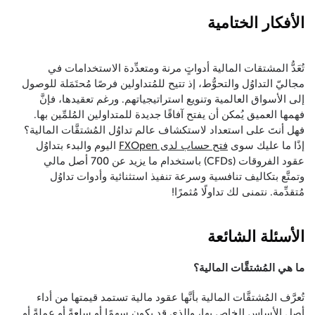
الأفكار الختامية
تُعَدُّ المشتقات المالية أدواتٍ مرنة ومتعدِّدة الاستخدامات في
مجاليّ التداوُل والتحوُّط، إذ تتيح للمُتداولين فرصًا مُحتَمَلة للوصول
إلى الأسواق العالمية وتنويع استراتيجياتهم. ورغم تعقيدها، فإنَّ
فهمها العميق يُمكن أن يفتح آفاقًا جديدة للمتداولين المُلمِّين بها.
فهل أنتَ على استعداد لاستكشاف عالم تداوُل المُشتقَّات المالية؟
إذًا ما عليك سوى
فتح حساب لدى FXOpen
اليوم والبدء بتداوُل
عقود الفروقات (CFDs) باستخدام ما يزيد عن 700 أصل مالي
وتمتَّع بتكاليف تنافسية وسرعة تنفيذ استثنائية وأدوات تداوُل
مُتقدِّمة. نتمنى لك تداولًا مُثمرًا!
الأسئلة الشائعة
ما هي المُشتقَّات المالية؟
تُعرَّف المُشتقَّات المالية بأنَّها عقود مالية تستمد قيمتها من أداء
أصل الأساس الخاص بها، والذي قد يكون سهمًا أو سلعةً أو عملةً أو