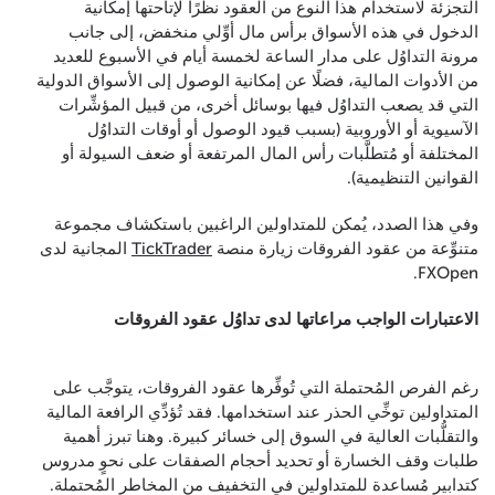
التجزئة لاستخدام هذا النوع من العقود نظرًا لإتاحتها إمكانية
الدخول في هذه الأسواق برأس مال أوِّلي منخفض، إلى جانب
مرونة التداوُل على مدار الساعة لخمسة أيام في الأسبوع للعديد
من الأدوات المالية، فضلًا عن إمكانية الوصول إلى الأسواق الدولية
التي قد يصعب التداوُل فيها بوسائل أخرى، من قبيل المؤشِّرات
الآسيوية أو الأوروبية (بسبب قيود الوصول أو أوقات التداوُل
المختلفة أو مُتطلَّبات رأس المال المرتفعة أو ضعف السيولة أو
القوانين التنظيمية).
وفي هذا الصدد، يُمكن للمتداولين الراغبين باستكشاف مجموعة
متنوِّعة من عقود الفروقات زيارة منصة
TickTrader
المجانية لدى
FXOpen.
الاعتبارات الواجب مراعاتها لدى تداوُل عقود الفروقات
رغم الفرص المُحتملة التي تُوفِّرها عقود الفروقات، يتوجَّب على
المتداولين توخِّي الحذر عند استخدامها. فقد تُؤدِّي الرافعة المالية
والتقلُّبات العالية في السوق إلى خسائر كبيرة. وهنا تبرز أهمية
طلبات وقف الخسارة أو تحديد أحجام الصفقات على نحوٍ مدروس
كتدابير مُساعدة للمتداولين في التخفيف من المخاطر المُحتملة.