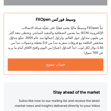
وسيط فوركس FXOpen
عدُّ FXOpen وسيطًا ماليًا يعتمد فعليًا على تقنيَّة شبكة الاتصالات
الإلكترونية (ECN) بما يضمن الشفافية والتنفيذ المباشر، وتحظى بثقة أكثر
من مليون متداوِل حول العالم، وتُزاول أعمالها منذ عام 2005. تمتَّع بتداوُل
منخفض التكلفة مع فروقات سعرية تبدأ من 0.0 نقطة، وعمولات تبدأ من
1.50 دولار لكل لوت. ابدَأ التداوُل اعتبارًا من اليوم وافتح الآفاق أمام ما يزيد
عن 700 سوق!
حساب مفتوح
Stay ahead of the market!
Subscribe now to our mailing list and receive the latest
market news and insights delivered directly to your inbox.