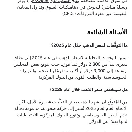
في سوق الذهب، ننصحكم
بفتح حساب لدى FXOpen
، إذ يوفِّر
وسيلةً مباشرةً للخوض في ديناميكيات السوق وتداول المعادن
النفيسة عبر عقود الفروقات (CFDs).
الأسئلة الشائعة
ما التوقُّعات لسعر الذهب خلال عام 2025؟
تشير التوقعات التحليلية لأسعار الذهب في عام 2025 إلى نطاق
سعري يبدأ من 2,800 دولار فما فوق، حيث يتوقع بعض المحللين
ارتفاعه إلى 3,000 دولار أو أكثر، مدفوعًا بالتضخم، والتوترات
الجيوسياسية، والطلب القوي من البنوك المركزية.
هل سينخفض سعر الذهب خلال عام 2025؟
من المُتوقَّع أن يشهد الذهب بعض التقلُّبات قصيرة الأجل، لكن
الاتجاه العام لعام 2025 يُشير إلى حركة صعودية، مدعومة بحالة
عدم اليقين الجيوسياسي، وتنويع البنوك المركزية للاحتياطيات
لديها بعيدًا عن الدولار.