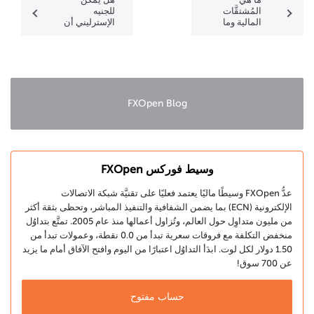
المُشتقَّات
للجنيه
المالية وما
الإسترليني أن
طرُق التداوُل
يكون أقوى
بها؟
بالفعل من
الدولار
الأمريكي؟
FXOpen Blog
وسيط فوركس FXOpen
عدُّ FXOpen وسيطًا ماليًا يعتمد فعليًا على تقنيَّة شبكة الاتصالات
الإلكترونية (ECN) بما يضمن الشفافية والتنفيذ المباشر، وتحظى بثقة أكثر
من مليون متداوِل حول العالم، وتُزاول أعمالها منذ عام 2005. تمتَّع بتداوُل
منخفض التكلفة مع فروقات سعرية تبدأ من 0.0 نقطة، وعمولات تبدأ من
1.50 دولار لكل لوت. ابدَأ التداوُل اعتبارًا من اليوم وافتح الآفاق أمام ما يزيد
عن 700 سوق!
حساب مفتوح