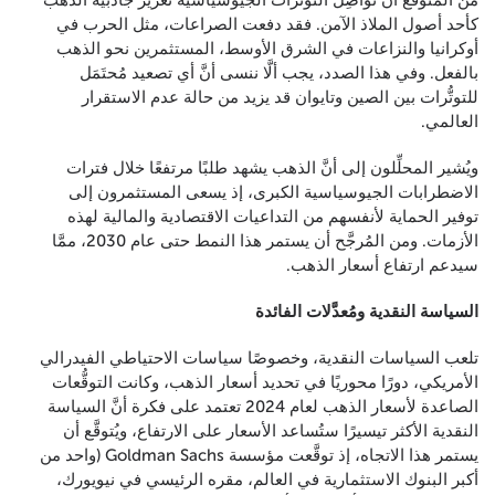
من المُتوقَّع أن تُواصِل التوتُّرات الجيوسياسية تعزيز جاذبية الذهب
كأحد أصول الملاذ الآمن. فقد دفعت الصراعات، مثل الحرب في
أوكرانيا والنزاعات في الشرق الأوسط، المستثمرين نحو الذهب
بالفعل. وفي هذا الصدد، يجب ألَّا ننسى أنَّ أي تصعيد مُحتَمَل
للتوتُّرات بين الصين وتايوان قد يزيد من حالة عدم الاستقرار
العالمي.
ويُشير المحلِّلون إلى أنَّ الذهب يشهد طلبًا مرتفعًا خلال فترات
الاضطرابات الجيوسياسية الكبرى، إذ يسعى المستثمرون إلى
توفير الحماية لأنفسهم من التداعيات الاقتصادية والمالية لهذه
الأزمات. ومن المُرجَّح أن يستمر هذا النمط حتى عام 2030، ممَّا
سيدعم ارتفاع أسعار الذهب.
السياسة النقدية ومُعدَّلات الفائدة
تلعب السياسات النقدية، وخصوصًا سياسات الاحتياطي الفيدرالي
الأمريكي، دورًا محوريًا في تحديد أسعار الذهب، وكانت التوقُّعات
الصاعدة لأسعار الذهب لعام 2024 تعتمد على فكرة أنَّ السياسة
النقدية الأكثر تيسيرًا ستُساعد الأسعار على الارتفاع، ويُتوقَّع أن
يستمر هذا الاتجاه، إذ توقَّعت مؤسسة Goldman Sachs (واحد من
أكبر البنوك الاستثمارية في العالم، مقره الرئيسي في نيويورك،