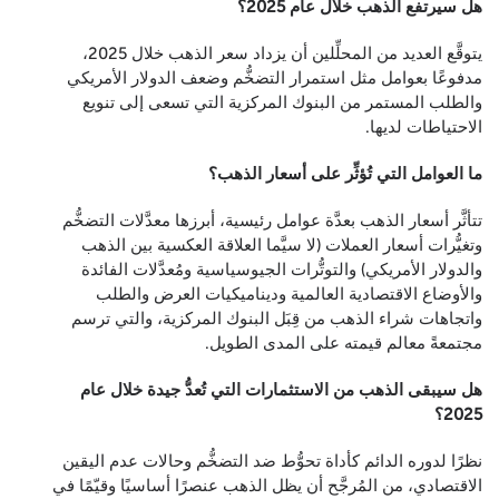
هل سيرتفع الذهب خلال عام 2025؟
يتوقَّع العديد من المحلِّلين أن يزداد سعر الذهب خلال 2025،
مدفوعًا بعوامل مثل استمرار التضخُّم وضعف الدولار الأمريكي
والطلب المستمر من البنوك المركزية التي تسعى إلى تنويع
الاحتياطات لديها.
ما العوامل التي تُؤثِّر على أسعار الذهب؟
تتأثَّر أسعار الذهب بعدَّة عوامل رئيسية، أبرزها معدَّلات التضخُّم
وتغيُّرات أسعار العملات (لا سيَّما العلاقة العكسية بين الذهب
والدولار الأمريكي) والتوتُّرات الجيوسياسية ومُعدَّلات الفائدة
والأوضاع الاقتصادية العالمية وديناميكيات العرض والطلب
واتجاهات شراء الذهب من قِبَل البنوك المركزية، والتي ترسم
مجتمعةً معالم قيمته على المدى الطويل.
هل سيبقى الذهب من الاستثمارات التي تُعدُّ جيدة خلال عام
2025؟
نظرًا لدوره الدائم كأداة تحوُّط ضد التضخُّم وحالات عدم اليقين
الاقتصادي، من المُرجَّح أن يظل الذهب عنصرًا أساسيًا وقيّمًا في