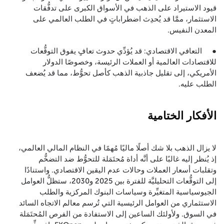
قيود الاستيراد على الذهب في الأسواق الكبرى على تدفُّقات
الاستثمار، ممَّا قد يُحدِث اضطراباتٍ في الطلب العالمي على
المعدن النفيس.
● التعافي الاقتصادي: قد يُؤدِّي حدوث تعافٍ يفوق التوقُّعات
للاقتصادات العالمية أو العملات الرئيسة، وخصوصًا الدولار
الأمريكي، إلى تقليل جاذبية الذهب كأصل تحوُّط، مما قد يُضعف
الطلب عليه.
الأفكار الختامية
لا يزال الذهب بلا شك أصلًا ماليًا مُهمًا في النظام المالي العالمي،
إذ يُنظر إليه غالبًا على أنَّه أداة مُحتَمَلة للتحوُّط ضد التضخُّم
وتقلبات أسعار العملات وحالات عدم اليقين الاقتصادي. واستنادًا
إلى التوقُّعات التحليليَّة للفترة بين 2025 و2030، ستظلُّ العوامل
الجيوسياسية المتغيِّرة وسياسات البنوك المركزية والطلب
الاستثماري من العوامل الرئيسية التي تُرسم معالم الاتجاه السائد
في السوق. ولأولئك الساعين إلى الاستفادة من الفرص المُحتَمَلة