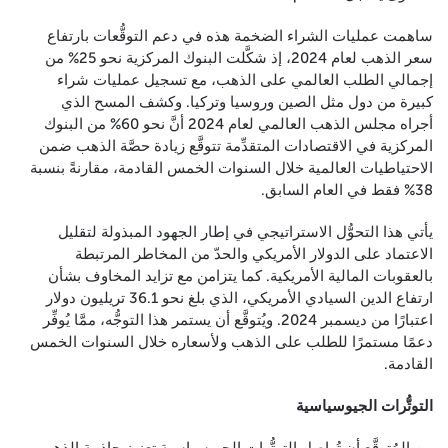
ساهمت عمليات الشراء الضخمة هذه في دعم التوقُّعات بارتفاع
سعر الذهب لعام 2024، إذ شكَّلت البنوك المركزية نحو 25% من
إجمالي الطلب العالمي على الذهب، مع تسجيل عمليات شراء
كبيرة من دول مثل الصين وروسيا وتركيا. وكشف المسح الذي
أجراه مجلس الذهب العالمي لعام 2024 أنَّ نحو 60% من البنوك
المركزية في الاقتصادات المتقدِّمة تتوقَّع زيادة حصَّة الذهب ضمن
الاحتياطيات العالمية خلال السنوات الخمس القادمة، مقارنةً بنسبة
38% فقط في العام السابق.
يأتي هذا التحوُّل الاستراتيجي في إطار الجهود المبذولة لتقليل
الاعتماد على الدولار الأمريكي والحدّ من المخاطر المرتبطة
بالعقوبات المالية الأمريكية. كما يتزامن مع تزايد المخاوف بشأن
ارتفاع الدين السيادي الأمريكي، الذي بلغ نحو 36.1 تريليون دولار
اعتبارًا من ديسمبر 2024. ويُتوقَّع أن يستمر هذا التوجُّه، ممَّا يُوفِّر
دعمًا مستمرًا للطلب على الذهب ولأسعاره خلال السنوات الخمس
القادمة.
التوتُّرات الجيوسياسية