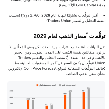
مدوَّنة Gov Capital الإلكترونية)
● أكثر التوقُّعات تشاؤمًا لنهاية عام 2028: 2,760 دولارًا (بحسب
منصة التحليل والتقييم Traders Union)
توقُّعات أسعار الذهب لعام 2029
تقل البيانات المُتاحة مع اقتراب نهاية العقد، لكن بعض المُحلِّلين لا
يزالون متفائلين بقيمة الذهب على المدى الطويل. ومن الجدير
بالاهتمام في هذا الصدد أنَّ منصة التحليل والتقييم Traders
Union تتوقَّع أن يكون السعر قريبًا من المستويات الحالية، ممَّا
يُخالِف التوقُّعات المتفائلة لموقع Coin Price Forecastالإلكتروني
بشأن سعر الذهب الصاعد.