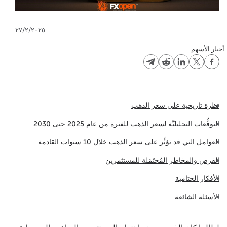
٢٧/٢/٢٠٢٥
أخبار الأسهم
نظرة تاريخية على سعر الذهب
التوقُّعات التحليليَّة لسعر الذهب للفترة من عام 2025 حتى 2030
العوامل التي قد تؤثِّر على سعر الذهب خلال 10 سنوات القادمة
الفرص والمخاطر المُحتَمَلة للمستثمرين
الأفكار الختامية
الأسئلة الشائعة