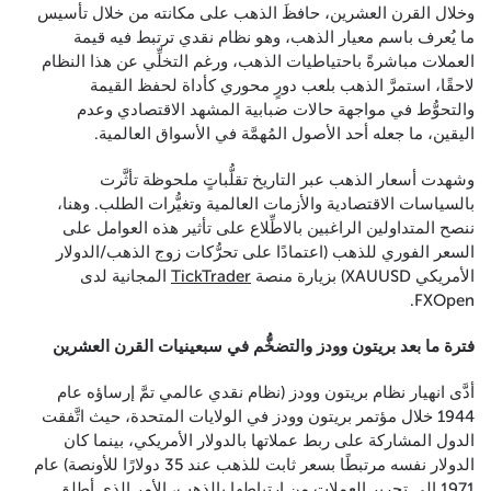
وخلال القرن العشرين، حافظَ الذهب على مكانته من خلال تأسيس
ما يُعرف باسم معيار الذهب، وهو نظام نقدي ترتبط فيه قيمة
العملات مباشرةً باحتياطيات الذهب، ورغم التخلِّي عن هذا النظام
لاحقًا، استمرَّ الذهب بلعب دورٍ محوري كأداة لحفظ القيمة
والتحوُّط في مواجهة حالات ضبابية المشهد الاقتصادي وعدم
اليقين، ما جعله أحد الأصول المُهمَّة في الأسواق العالمية.
وشهدت أسعار الذهب عبر التاريخ تقلُّباتٍ ملحوظة تأثَّرت
بالسياسات الاقتصادية والأزمات العالمية وتغيُّرات الطلب. وهنا،
ننصح المتداولين الراغبين بالاطِّلاع على تأثير هذه العوامل على
السعر الفوري للذهب (اعتمادًا على تحرُّكات زوج الذهب/الدولار
الأمريكي XAUUSD) بزيارة منصة
TickTrader
المجانية لدى
FXOpen.
فترة ما بعد بريتون وودز والتضخُّم في سبعينيات القرن العشرين
أدَّى انهيار نظام بريتون وودز (نظام نقدي عالمي تمَّ إرساؤه عام
1944 خلال مؤتمر بريتون وودز في الولايات المتحدة، حيث اتَّفقت
الدول المشاركة على ربط عملاتها بالدولار الأمريكي، بينما كان
الدولار نفسه مرتبطًا بسعر ثابت للذهب عند 35 دولارًا للأونصة) عام
1971 إلى تحرير العملات من ارتباطها بالذهب، الأمر الذي أطلق