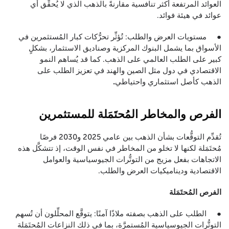
العوائد المرتفعة أكثر تنافسية مقارنةً بالذهب الذي لا يُحقِّق أي
عوائد في هيئة فوائد.
● مستويات العرض والطلب: تُؤثِّر تحرُّكات كبار المُستثمرين في
الأسواق بما يشمل البنوك المركزية وصناديق الاستثمار، بشكلٍ
كبير على الطلب العالمي على الذهب. كما قد يُساهم النمو
الاقتصادي في دول مثل الصين والهند في تعزيز الطلب على
الذهب كأصل استثماري واحتياطي
.
الفرص والمخاطر المُحتَمَلة للمستثمرين
تُقدِّم التوقُّعات بشأن الذهب بين عامي 2025 و2030 فرصًا
مُحتَمَلة لكنها لا تخلو من المخاطر في نفس الوقت، إذ تتشكَّل هذه
الاتجاهات بفعل مزيج من التوتُّرات الجيوسياسية والعوامل
الاقتصادية وديناميكيات العرض والطلب.
الفرص المُحتَمَلة
● الطلب على الذهب بصفته ملاذًا آمنًا: يتوقَّع المحلِّلون أن تُسهم
التوتُّرات الجيوسياسية المُستمرَّة، بما في ذلك النزاعات المُحتَمَلة