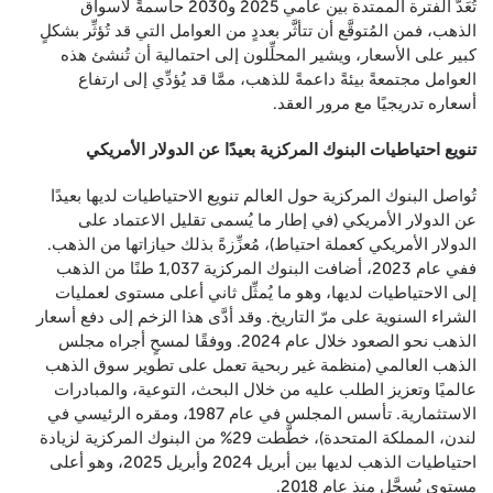
تُعَدُّ الفترة الممتدة بين عامي 2025 و2030 حاسمةً لأسواق
الذهب، فمن المُتوقَّع أن تتأثَّر بعددٍ من العوامل التي قد تُؤثِّر بشكلٍ
كبير على الأسعار، ويشير المحلِّلون إلى احتمالية أن تُنشئ هذه
العوامل مجتمعةً بيئةً داعمةً للذهب، ممَّا قد يُؤدِّي إلى ارتفاع
أسعاره تدريجيًا مع مرور العقد.
تنويع احتياطيات البنوك المركزية بعيدًا عن الدولار الأمريكي
تُواصل البنوك المركزية حول العالم تنويع الاحتياطيات لديها بعيدًا
عن الدولار الأمريكي (في إطار ما يُسمى تقليل الاعتماد على
الدولار الأمريكي كعملة احتياط)، مُعزِّزةً بذلك حيازاتها من الذهب.
ففي عام 2023، أضافت البنوك المركزية 1,037 طنًا من الذهب
إلى الاحتياطيات لديها، وهو ما يُمثِّل ثاني أعلى مستوى لعمليات
الشراء السنوية على مرّ التاريخ. وقد أدَّى هذا الزخم إلى دفع أسعار
الذهب نحو الصعود خلال عام 2024. ووفقًا لمسحٍ أجراه مجلس
الذهب العالمي (منظمة غير ربحية تعمل على تطوير سوق الذهب
عالميًا وتعزيز الطلب عليه من خلال البحث، التوعية، والمبادرات
الاستثمارية. تأسس المجلس في عام 1987، ومقره الرئيسي في
لندن، المملكة المتحدة)، خطَّطت 29% من البنوك المركزية لزيادة
احتياطيات الذهب لديها بين أبريل 2024 وأبريل 2025، وهو أعلى
مستوى يُسجَّل منذ عام 2018.