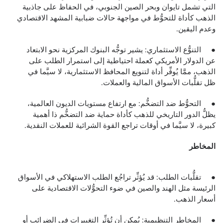
التي تشمل تايوان وبحر الصين الجنوبي، في الحفاظ على جاذبية
الذهب كأداة للتحوُّط في مواجهة حالات ضبابية المشهد الاقتصادي
وعدم اليقين.
● التنوُّع الاستثماري: يشير توجُّه البنوك المركزية نحو الابتعاد
عن الدولار الأمريكي كعملة احتياطية إلى استمرار الطلب على
الذهب، ممَّا يُوفِّر أداة لتنويع المحافظ الاستثمارية، لا سيَّما في
ظل تقلُّبات الأسواق المالية والعملات.
● التحوُّط ضد التضخُّم: مع ارتفاع مستويات الديون العالمية،
يظلُّ الدور التاريخي للذهب كأداة حماية ضد التضخُّم ذا أهمية
كبيرة، لا سيَّما في أوقات تراجع القوة الشرائية للعملات النقدية.
المخاطر
● تقلُّبات الطلب: قد يُؤثِّر تراجُع الطلب الاستهلاكي في الأسواق
الرئيسة مثل الهند والصين في ضوء التحوُّلات الاقتصادية على
أسعار الذهب.
● المخاطر التنظيمية: يُمكن أن تُؤثِّر التغييرات في الضرائب أو