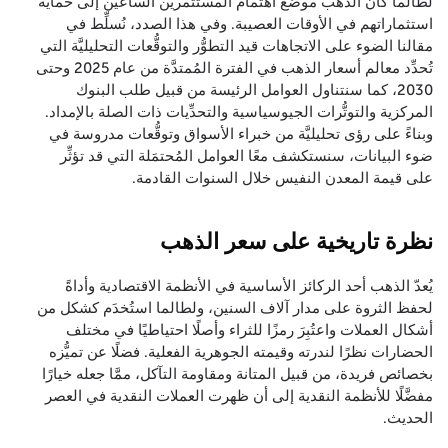
لطالما كان الذهب موضع اهتمام المستثمرين الساعين إلى حماية
استثماراتهم في الأوقات العصيبة. وفي هذا الصدد، نُسلِّط في
مقالنا الضوء على الاتجاهات قيد التطوُّر والتوقُّعات التحليليَّة التي
تُحدِّد معالم أسعار الذهب في الفترة المُمتدَّة من عام 2025 وحتى
2030، كما سنتناول العوامل الرئيسة من قبيل طلب البنوك
المركزية والتوتُّرات الجيوسياسية والتحدِّيات ذات الصلة بالإمداد.
وبناءً على رؤى تحليليَّة من خبراء الأسواق وتوقُّعات مدروسة في
ضوء البيانات، سنستكشف معًا العوامل المُحتمَلة التي قد تؤثِّر
على قيمة المعدن النفيس خلال السنوات القادمة.
نظرة تاريخية على سعر الذهب
يُعدّ الذهب أحد الركائز الأساسية في الأنظمة الاقتصادية وأداةً
لحفظ الثروة على مدار آلاف السنين، ولطالما استُخدَم كشكل من
أشكال العملات واعتُبِرَ رمزًا للثراء وأصلًا احتياطيًا في مختلف
الحضارات نظرًا لندرته وقيمته الجوهرية الفعلية. فضلًا عن تميُّزه
بخصائص فريدة، من قبيل المتانة ومقاومة التآكل، ممَّا جعله خيارًا
مفضَّلًا للأنظمة النقدية إلى أن ظهرت العملات النقدية في العصر
الحديث.