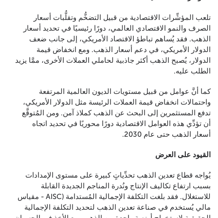
تلعب المؤشِّرات الاقتصادية من قبيل التضخُّم وتقلُّبات أسعار
الصرف والنمو الاقتصادي العالمي، دورًا رئيسيًا في تحديد أسعار
الذهب. فقد يُساهم تباطؤ الاقتصاد الأمريكي، إلى جانب ضعف
الدولار الأمريكي، في دعم أسعار الذهب. ومع انخفاض قيمة
الدولار، يُصبح الذهب أكثر جاذبية لحاملي العملات الأخرى، ممَّا يزيد
الطلب عليه.
كما أنَّ عوامل من قبيل مستويات الديون العالمية المرتفعة
واحتمالات انخفاض قيمة العملات الرئيسة مثل الدولار الأمريكي،
تدفع المستثمرين إلى البحث عن الذهب كملاذ آمن. ومن المُتوقَّع
أن تؤدِّي هذه العوامل الاقتصادية دورًا محوريًا في تحديد اتجاه
أسعار الذهب حتى عام 2030.
القيود على العرض
يُواجه قطاع تعدين الذهب تحدِّياتٍ كبيرة على مستوى الإمدادات
بسبب ارتفاع تكاليف الإنتاج ونُدرة المناجم الجديدة القابلة
للاستغلال. فقد بلغت التكلفة الإجمالية المُستدامة (AISC - مقياس
مالي يُستخدم في صناعة تعدين الذهب لتحديد التكلفة الإجمالية