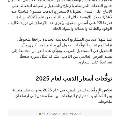
الحقيقية لاستخراج أونصة واحدة من الذهب، مع الأخذ في الحسبان
جميع النفقات المرتبطة بالإنتاج والتشغيل والصيانة للحفاظ على
الإنتاج على المدى الطويل) لاستخراج الذهب مستوىً قياسيًا عند
1,343 دولارًا للأونصة خلال الربع الثالث من عام 2023، بزيادة
قدرها 5% على أساسٍ سنوي، ويُعزى هذا الارتفاع إلى تزايد تكاليف
الوقود والطاقة والعمالة والمواد الخام.
كما شهدَ عدد من المشاريع التعدينية الجديدة تراجعًا ملحوظًا،
تزامنًا مع غياب التوقُّعات بدخول أي مناجم ذهب كبرى حيِّز
التشغيل في المستقبل القريب. وتؤدِّي هذه العوامل مجتمعةً إلى
تقييد العرض العالمي من الذهب، ممَّا قد يُمثِّل بدوره ضغطًا
تصاعديًا على أسعاره.
توقُّعات أسعار الذهب لعام 2025
تعكس التوقُّعات لسعر الذهب في عام 2025 وجهات نظر متباينة
بين المُحلِّلين، إذ تتراوح التوقُّعات بين نموٍّ معتدل إلى ارتفاعاتٍ
ملحوظة.