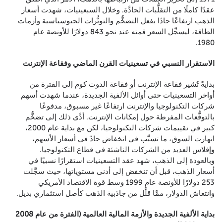
عقدًا كاملًا من التقلُّبات الحادَّة. وخلال السبعينيات، شهدت أسعار
الذهب ارتفاعًا حادًا بفعل التضخُّم والتوتُّرات الجيوسياسية وأزمات
الطاقة، ليسجِّل السعر قمته عند نحو 843 دولارًا للأونصة عام
1980.
الاستقرار النسبي في تسعينيات القرن الماضي وفقاعة الإنترنت
بدايةً تُشير فقاعة الإنترنت أو فقاعة الدوت كوم إلى الفترة من
أواخر التسعينيات حتى أوائل الألفية الجديدة، عندما شهدت أسهم
شركات التكنولوجيا والإنترنت ارتفاعًا غير مسبوق، مدفوعًا
بالتوقُّعات المفرطة حول إمكانات الإنترنت. أدَّى ذلك إلى تضخُّم
كبير في تقييمات شركات التكنولوجيا، لكن مع بداية عام 2000،
انهارت السوق، ما تسبَّب في انخفاض حادّ في أسعار الأسهم،
وإفلاس العديد من الشركات الناشئة في قطاع التكنولوجيا.
وبالعودة إلى الذهب، شهد عقد التسعينيات استقرارًا نسبيًا في
أسعار الذهب، قبل أن تنخفض إلى أدنى مستوياتها، حيث سجَّلت
253 دولارًا للأونصة عام 1999 وسط قوة الاقتصاد الأمريكي
وانتعاش الدولار، ممَّا قلَّل من جاذبية الذهب كأصل استثماري بديل.
بداية الألفية الجديدة والأزمة المالية العالمية (الفترة من عام 2008