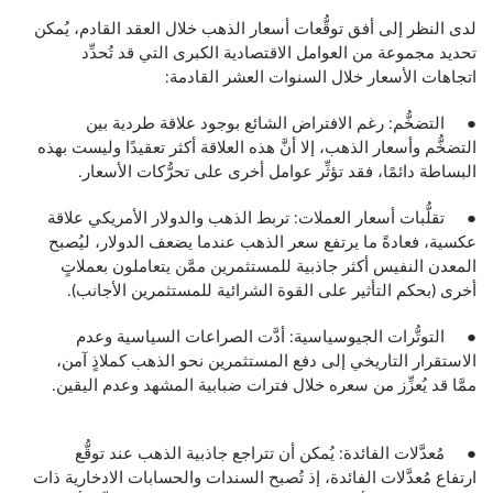
لدى النظر إلى أفق توقُّعات أسعار الذهب خلال العقد القادم، يُمكن
تحديد مجموعة من العوامل الاقتصادية الكبرى التي قد تُحدِّد
اتجاهات الأسعار خلال السنوات العشر القادمة:
● التضخُّم: رغم الافتراض الشائع بوجود علاقة طردية بين
التضخُّم وأسعار الذهب، إلا أنَّ هذه العلاقة أكثر تعقيدًا وليست بهذه
البساطة دائمًا، فقد تؤثِّر عوامل أخرى على تحرُّكات الأسعار.
● تقلُّبات أسعار العملات: تربط الذهب والدولار الأمريكي علاقة
عكسية، فعادةً ما يرتفع سعر الذهب عندما يضعف الدولار، ليُصبح
المعدن النفيس أكثر جاذبية للمستثمرين ممَّن يتعاملون بعملاتٍ
أخرى (بحكم التأثير على القوة الشرائية للمستثمرين الأجانب).
● التوتُّرات الجيوسياسية: أدَّت الصراعات السياسية وعدم
الاستقرار التاريخي إلى دفع المستثمرين نحو الذهب كملاذٍ آمن،
ممَّا قد يُعزِّز من سعره خلال فترات ضبابية المشهد وعدم اليقين.
● مُعدَّلات الفائدة: يُمكن أن تتراجع جاذبية الذهب عند توقُّع
ارتفاع مُعدَّلات الفائدة، إذ تُصبح السندات والحسابات الادخارية ذات