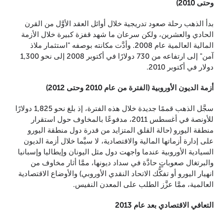
وحتى 2010)
بدأ الذهب رحلة صعود تدريجية خلال أوائل العقد الأوَّل من القرن
الحادي والعشرين، ولكن سرعان ما شهد قفزة كبيرة خلال الأزمة
المالية العالمية عام 2008. وأدَّت مكانته بوصفه "استثمار ملاذ
آمن" إلى ارتفاعه من 730 دولارًا في أكتوبر 2008 إلى نحو 1,300
دولار في أكتوبر 2010.
أزمة الديون الأوروبية (الفترة من عام 2010 وحتى 2012)
سجَّل الذهب قممًا جديدة خلال هذه الفترة، إذ بلغ نحو 1,825 دولارًا
للأونصة في أغسطس 2011، مدفوعًا بالمخاوف حول استقرار
منطقة اليورو (حالة القلق المتزايد من قدرة دول منطقة اليورو
على إدارة أزماتها المالية والاقتصادية، لا سيَّما خلال أزمة الديون
السيادية الأوروبية عندما واجهت دول مثل اليونان وإيطاليا وإسبانيا
والبرتغال صعوباتٍ حادَّة في سداد ديونها، ممَّا أثار مخاوف من
انهيار اليورو أو تفكُّك الاتحاد النقدي الأوروبي) والأوضاع الاقتصادية
العالمية، ممَّا عزَّز الطلب على المعدن النفيس.
التعافي الاقتصادي بعد عام 2013