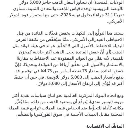
الولايات المتحدة) أن تتجاوز أسعار الذهب حاجز 3,000 دولار
للأونصة الترويسية (وحدة قياس للذهب والمعادن الثمينة، تساوي
تقريبًا 31.1 جرامًا) بحلول نهاية 2025، حتى مع استمرار قوة الدولار
الأمريكي.
يستند هذا التوقُّع إلى التكهنات بخفض مُعدَّلات الفائدة من قِبَل
الاحتياطي الفيدرالي الأمريكي، ممَّا سيُخفِّض من تكلفة الفرص
البديلة للاحتفاظ بالأصول التي لا تُحقِّق عوائد في هيئة فوائد مثل
الذهب (أي أنَّ خفض الفائدة يجعل الذهب أكثر جاذبية كمخزن
للقيمة، لأنه يقلل من العوائد المفقودة عند الاحتفاظ به مقارنةً
بالاستثمار بالأصول التي تحقُّق أرباحًا من الفوائد). وتحديدًا، فإنَّ
خفض الفائدة بمقدار 75 نقطة أساس من 4.75% في نوفمبر قد
يدفع بأسعار الذهب إلى 3,000 دولار للأونصة، في حين أن خفضًا
أكبر قد يُؤدِّي إلى ارتفاع الأسعار إلى 3,080 دولارًا.
ومع اتجاه البنوك المركزية العالمية نحو اتباع سياسات نقدية أكثر
مرونة (تيسير نقدي)، يُتوقَّع أن يستفيد الذهب من ذلك، ممَّا يُعزِّز
مكانته كأداة للتحوُّط ضد انخفاض قيمة العملات (تراجع قيمة العملة
المحلية مقابل العملات الأجنبية في سوق الفوركس) والتضخُّم.
المؤشِّرات الاقتصادية