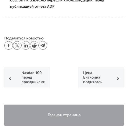
USD/JPY и USD/CAD перешли к консолидации перед
публикацией отчета ADP
Поделиться новостью
Nasdaq 100
Цена
перед
Биткоина
праздниками
поднялась
выше $90k
Главная страница