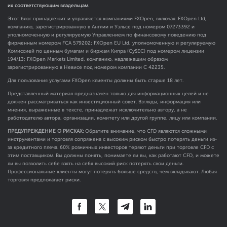
их соответствующим владельцам.
Этот блог принадлежит и управляется компаниями FXOpen, включая: FXOpen Ltd,
компанию, зарегистрированную в Англии и Уэльсе под номером 07273392 и
уполномоченную и регулируемую Управлением по финансовому поведению под
фирменным номером FCA
579202
; FXOpen EU Ltd, уполномоченную и регулируемую
Комиссией по ценным бумагам и биржам Кипра (CySEC) под номером лицензии
194/13; FXOpen Markets Limited, компанию, надлежащим образом
зарегистрированную в Невисе под номером компании C 42235.
Для пользования услугами FXOpen клиенты должны быть старше 18 лет.
Представленный материал предназначен только для информационных целей и не
должен рассматриваться как инвестиционный совет. Взгляды, информация или
мнения, выраженные в тексте, принадлежат исключительно автору, а не
работодателю автора, организации, комитету или другой группе, лицу или компании.
ПРЕДУПРЕЖДЕНИЕ О РИСКАХ:
Обратите внимание, что CFD являются сложными
инструментами и торговля сопряжена с высоким риском быстро потерять деньги из-
за кредитного плеча. 60% розничных инвесторов теряют деньги при торговле CFD с
этим поставщиком. Вы должны понять, понимаете ли вы, как работают CFD, и можете
ли вы позволить себе взять на себя высокий риск потерять свои деньги.
Профессиональные клиенты могут потерять больше средств, чем вкладывают. Любая
торговля предполагает риски.