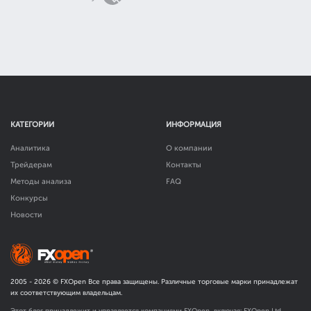
КАТЕГОРИИ
ИНФОРМАЦИЯ
Аналитика
О компании
Трейдерам
Контакты
Методы анализа
FAQ
Конкурсы
Новости
2005 -
2026
© FXOpen Все права защищены. Различные торговые марки принадлежат
их соответствующим владельцам.
Этот блог принадлежит и управляется компаниями FXOpen, включая: FXOpen Ltd,