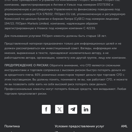
компанию, зарегистрированную в Англии и Уэльсе под номером 07273392 и
уполномоченную и регулируемую Управлением по финансовому поведению под
фирменным номером FCA
579202
; FXOpen EU Ltd, уполномоченную и регулируемую
Комиссией по ценным бумагам и биржам Кипра (CySEC) под номером лицензии
194/13; FXOpen Markets Limited, компанию, надлежащим образом
зарегистрированную в Невисе под номером компании C 42235.
Для пользования услугами FXOpen клиенты должны быть старше 18 лет.
Представленный материал предназначен только для информационных целей и не
должен рассматриваться как инвестиционный совет. Взгляды, информация или
мнения, выраженные в тексте, принадлежат исключительно автору, а не
работодателю автора, организации, комитету или другой группе, лицу или компании.
ПРЕДУПРЕЖДЕНИЕ О РИСКАХ:
Обратите внимание, что CFD являются сложными
инструментами и торговля сопряжена с высоким риском быстро потерять деньги из-
за кредитного плеча. 60% розничных инвесторов теряют деньги при торговле CFD с
этим поставщиком. Вы должны понять, понимаете ли вы, как работают CFD, и можете
ли вы позволить себе взять на себя высокий риск потерять свои деньги.
Профессиональные клиенты могут потерять больше средств, чем вкладывают. Любая
торговля предполагает риски.
Политика
Условия предоставления услуг
AML