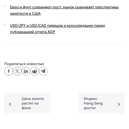
Евро и фунт сохраняют рост: рынок оценивает перспективы
занятости в США
USD/JPY и USD/CAD перешли к консолидации перед
публикацией отчета ADP
Поделиться новостью
Цена золота
Индекс
растет на
Hang Seng
фоне
достиг
опасения
максимума
рецессии
за 3 года