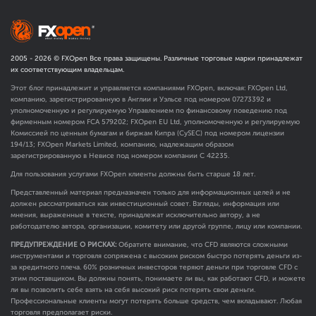
2005 -
2026
© FXOpen Все права защищены. Различные торговые марки принадлежат
их соответствующим владельцам.
Этот блог принадлежит и управляется компаниями FXOpen, включая: FXOpen Ltd,
компанию, зарегистрированную в Англии и Уэльсе под номером 07273392 и
уполномоченную и регулируемую Управлением по финансовому поведению под
фирменным номером FCA
579202
; FXOpen EU Ltd, уполномоченную и регулируемую
Комиссией по ценным бумагам и биржам Кипра (CySEC) под номером лицензии
194/13; FXOpen Markets Limited, компанию, надлежащим образом
зарегистрированную в Невисе под номером компании C 42235.
Для пользования услугами FXOpen клиенты должны быть старше 18 лет.
Представленный материал предназначен только для информационных целей и не
должен рассматриваться как инвестиционный совет. Взгляды, информация или
мнения, выраженные в тексте, принадлежат исключительно автору, а не
работодателю автора, организации, комитету или другой группе, лицу или компании.
ПРЕДУПРЕЖДЕНИЕ О РИСКАХ:
Обратите внимание, что CFD являются сложными
инструментами и торговля сопряжена с высоким риском быстро потерять деньги из-
за кредитного плеча. 60% розничных инвесторов теряют деньги при торговле CFD с
этим поставщиком. Вы должны понять, понимаете ли вы, как работают CFD, и можете
ли вы позволить себе взять на себя высокий риск потерять свои деньги.
Профессиональные клиенты могут потерять больше средств, чем вкладывают. Любая
торговля предполагает риски.