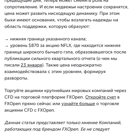
предыдущие дни, теперь может сменить роль на
сопротивление. И если медвежьи настроения сохранятся,
цена может развить нисходящую динамику. При этом
быки имеют основания, чтобы возлагать надежды на
область поддержки, которую образуют:
→ нижняя граница указанного канала;
→ уровень $870 за акцию NFLX, где находится нижняя
граница широкого бычьего гэпа, образовавшегося после
публикации сильного квартального отчета (о чем мы
писали
23 января
). Также цена неоднократно
взаимодействовала с этим уровнем, формируя
развороты.
Торгуйте акциями крупнейших мировых компаний через
CFD на торговой платформе FXOpen.
Откройте счет
в
FXOpen прямо сейчас или
узнайте больше
о торговле
акциями CFD с FXOpen.
Данная статья представляет только мнение Компаний,
работающих под брендом FXOpen. Ее не следует