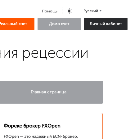
Русский
Помощь
Реальный счет
Демо счет
Личный кабинет
ния рецессии
Главная страница
Форекс брокер FXOpen
FXOpen — это надежный ECN-брокер,