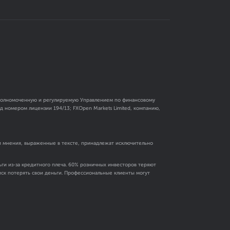
 уполномоченную и регулируемую Управлением по финансовому
 номером лицензии 194/13; FXOpen Markets Limited, компанию,
и мнения, выраженные в тексте, принадлежат исключительно
ги из-за кредитного плеча. 60% розничных инвесторов теряют
риск потерять свои деньги. Профессиональные клиенты могут