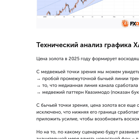
Технический анализ графика 
Цена золота в 2025 году формирует восходящ
С медвежьей точки зрения мы можем увидеть
→ пробой промежуточной бычьей линии трен
→ то, что медианная линия канала сработала
→ медвежий паттерн Квазимодо (показан бук
С бычьей точки зрения, цена золота все еще 
исключено, что нижняя его граница сработа
приложить усилие, чтобы возобновить восхо
Но на то, по какому сценарию будут развиват
значительной мере влиять новостной фон – в