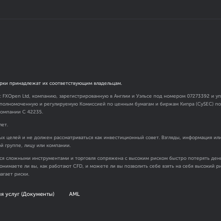
рки принадлежат их соответствующим владельцам.
я: FXOpen Ltd, компанию, зарегистрированную в Англии и Уэльсе под номером 07273392 и
 уполномоченную и регулируемую Комиссией по ценным бумагам и биржам Кипра (CySEC) под
омпании C 42235.
лет.
х целей и не должен рассматриваться как инвестиционный совет. Взгляды, информация ил
ой группе, лицу или компании.
ся сложными инструментами и торговля сопряжена с высоким риском быстро потерять день
онимаете ли вы, как работают CFD, и можете ли вы позволить себе взять на себя высокий 
агает риски.
я услуг (Документы)
AML