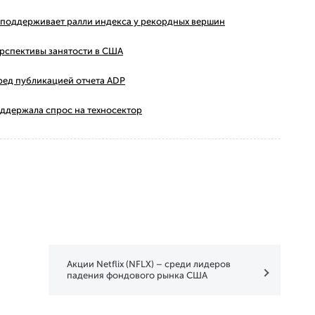
ms поддерживает ралли индекса у рекордных вершин
ерспективы занятости в США
ред публикацией отчета ADP
оддержала спрос на техносектор
Акции Netflix (NFLX) – среди лидеров
падения фондового рынка США