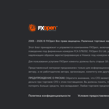
2005 -
2026
© FXOpen Все права защищены. Различные торговые ма
Этот блог принадлежит и управляется компаниями FXOpen, включа
поведению под фирменным номером FCA
579202
; FXOpen EU Ltd,
надлежащим образом зарегистрированную в Невисе под номером к
Для пользования услугами FXOpen клиенты должны быть старше 18 
Представленный материал предназначен только для информационны
автору, а не работодателю автора, организации, комитету или друг
ПРЕДУПРЕЖДЕНИЕ О РИСКАХ:
Обратите внимание, что CFD являют
деньги при торговле CFD с этим поставщиком. Вы должны понять, п
потерять больше средств, чем вкладывают. Любая торговля предпол
Политика конфиденциальности
Условия предоставлени