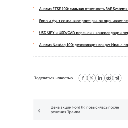
Анализ FTSE 100: сильная отчетность BAE Syste
Евро и фунт сохраняют рост: рынок оценивает п
USD/JPY и USD/CAD перешли к консолидации пе
Анализ Nasdaq 100: деэскалация вокруг Ирана п
Поделиться новостью
Цена акции Ford (F) повысилась после
решения Трампа