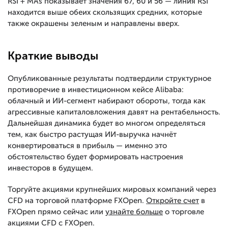
RSI + MAs показывает значения 67, 60 и 56 — линия RSI
находится выше обеих скользящих средних, которые
также окрашены зеленым и направлены вверх.
Краткие выводы
Опубликованные результаты подтвердили структурное
противоречие в инвестиционном кейсе Alibaba:
облачный и ИИ-сегмент набирают обороты, тогда как
агрессивные капиталовложения давят на рентабельность.
Дальнейшая динамика будет во многом определяться
тем, как быстро растущая ИИ-выручка начнёт
конвертироваться в прибыль — именно это
обстоятельство будет формировать настроения
инвесторов в будущем.
Торгуйте акциями крупнейших мировых компаний через
CFD на торговой платформе FXOpen.
Откройте счет
в
FXOpen прямо сейчас или
узнайте больше
о торговле
акциями CFD с FXOpen.