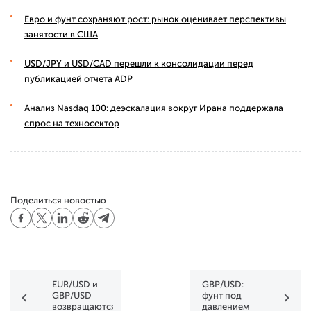
Евро и фунт сохраняют рост: рынок оценивает перспективы
занятости в США
USD/JPY и USD/CAD перешли к консолидации перед
публикацией отчета ADP
Анализ Nasdaq 100: деэскалация вокруг Ирана поддержала
спрос на техносектор
Поделиться новостью
EUR/USD и
GBP/USD:
GBP/USD
фунт под
возвращаются
давлением