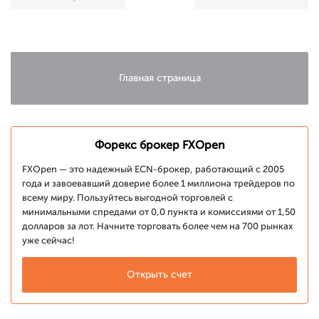
в диапазоны
от сильных
перед
данных по
важными
ВВП
данными
Главная страница
Форекс брокер FXOpen
FXOpen — это надежный ECN-брокер, работающий с 2005
года и завоевавший доверие более 1 миллиона трейдеров по
всему миру. Пользуйтесь выгодной торговлей с
минимальными спредами от 0,0 пункта и комиссиями от 1,50
долларов за лот. Начните торговать более чем на 700 рынках
уже сейчас!
Открыть счет