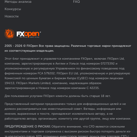
Методы анализа
FAQ
Конкурсы
Новости
2005 -
2026
© FXOpen Все права защищены. Различные торговые марки принадлежат
их соответствующим владельцам.
Этот блог принадлежит и управляется компаниями FXOpen, включая: FXOpen Ltd,
компанию, зарегистрированную в Англии и Уэльсе под номером 07273392 и
уполномоченную и регулируемую Управлением по финансовому поведению под
фирменным номером FCA
579202
; FXOpen EU Ltd, уполномоченную и регулируемую
Комиссией по ценным бумагам и биржам Кипра (CySEC) под номером лицензии
194/13; FXOpen Markets Limited, компанию, надлежащим образом
зарегистрированную в Невисе под номером компании C 42235.
Для пользования услугами FXOpen клиенты должны быть старше 18 лет.
Представленный материал предназначен только для информационных целей и не
должен рассматриваться как инвестиционный совет. Взгляды, информация или
мнения, выраженные в тексте, принадлежат исключительно автору, а не
работодателю автора, организации, комитету или другой группе, лицу или компании.
ПРЕДУПРЕЖДЕНИЕ О РИСКАХ:
Обратите внимание, что CFD являются сложными
инструментами и торговля сопряжена с высоким риском быстро потерять деньги из-
за кредитного плеча. 60% розничных инвесторов теряют деньги при торговле CFD с