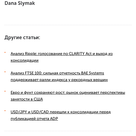
Dana Slymak
Другие статьи:
Анализ Ripple: голосование по CLARITY Act и выход из
консолидации
Анализ FTSE 100: сильная отчетность BAE Systems
поддерживает ралли индекса у рекордных вершин
Евро и фунт сохраняют рост: рынок оценивает перспективы
занятости в США
USD/JPY и USD/CAD перешли к консолидации перед
публикацией отчета ADP