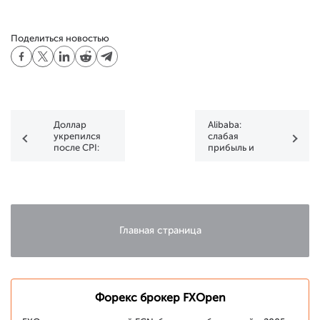
Поделиться новостью
Доллар
Alibaba:
укрепился
слабая
после CPI:
прибыль и
USD/JPY и
рекордный
USD/CAD
объём
тестируют
торгов после
ключевые
отчёта
сопротивления
Главная страница
Форекс брокер FXOpen