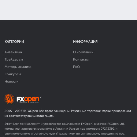
КАТЕГОРИИ
ИНФОРМАЦИЯ
Аналитика
О компании
Трейдерам
Контакты
Методы анализа
FAQ
Конкурсы
Новости
2005 -
2026
© FXOpen Все права защищены. Различные торговые марки принадлежат
их соответствующим владельцам.
Этот блог принадлежит и управляется компаниями FXOpen, включая: FXOpen Ltd,
компанию, зарегистрированную в Англии и Уэльсе под номером 07273392 и
уполномоченную и регулируемую Управлением по финансовому поведению под