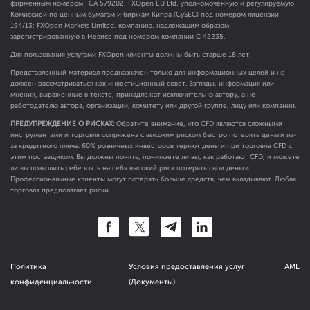
фирменным номером FCA
579202
; FXOpen EU Ltd, уполномоченную и регулируемую
Комиссией по ценным бумагам и биржам Кипра (CySEC) под номером лицензии
194/13; FXOpen Markets Limited, компанию, надлежащим образом
зарегистрированную в Невисе под номером компании C 42235.
Для пользования услугами FXOpen клиенты должны быть старше 18 лет.
Представленный материал предназначен только для информационных целей и не
должен рассматриваться как инвестиционный совет. Взгляды, информация или
мнения, выраженные в тексте, принадлежат исключительно автору, а не
работодателю автора, организации, комитету или другой группе, лицу или компании.
ПРЕДУПРЕЖДЕНИЕ О РИСКАХ:
Обратите внимание, что CFD являются сложными
инструментами и торговля сопряжена с высоким риском быстро потерять деньги из-
за кредитного плеча. 60% розничных инвесторов теряют деньги при торговле CFD с
этим поставщиком. Вы должны понять, понимаете ли вы, как работают CFD, и можете
ли вы позволить себе взять на себя высокий риск потерять свои деньги.
Профессиональные клиенты могут потерять больше средств, чем вкладывают. Любая
торговля предполагает риски.
Политика
Условия предоставления услуг
AML
конфиденциальности
(Документы)