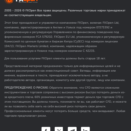
2005 -
2026
© FXOpen Все права защищены. Различные торговые марки принадлежат
их соответствующим владельцам.
Этот блог принадлежит и управляется компаниями FXOpen, включая: FXOpen Ltd,
компанию, зарегистрированную в Англии и Уэльсе под номером 07273392 и
уполномоченную и регулируемую Управлением по финансовому поведению под
фирменным номером FCA
579202
; FXOpen EU Ltd, уполномоченную и регулируемую
Комиссией по ценным бумагам и биржам Кипра (CySEC) под номером лицензии
194/13; FXOpen Markets Limited, компанию, надлежащим образом
зарегистрированную в Невисе под номером компании C 42235.
Для пользования услугами FXOpen клиенты должны быть старше 18 лет.
Представленный материал предназначен только для информационных целей и не
должен рассматриваться как инвестиционный совет. Взгляды, информация или
мнения, выраженные в тексте, принадлежат исключительно автору, а не
работодателю автора, организации, комитету или другой группе, лицу или компании.
ПРЕДУПРЕЖДЕНИЕ О РИСКАХ:
Обратите внимание, что CFD являются сложными
инструментами и торговля сопряжена с высоким риском быстро потерять деньги из-
за кредитного плеча. 60% розничных инвесторов теряют деньги при торговле CFD с
этим поставщиком. Вы должны понять, понимаете ли вы, как работают CFD, и можете
ли вы позволить себе взять на себя высокий риск потерять свои деньги.
Профессиональные клиенты могут потерять больше средств, чем вкладывают. Любая
торговля предполагает риски.