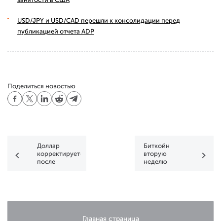
USD/JPY и USD/CAD перешли к консолидации перед
публикацией отчета ADP
Поделиться новостью
Доллар
Биткойн
корректируется
вторую
после
неделю
резкого
подряд
падения в
закрыл
пятницу
понижением
Главная страница