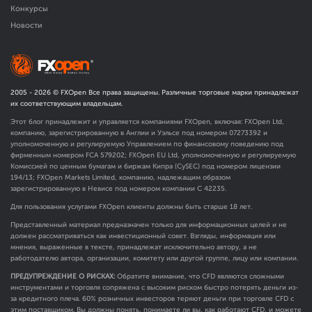
Конкурсы
Новости
2005 -
2026
© FXOpen Все права защищены. Различные торговые марки принадлежат
их соответствующим владельцам.
Этот блог принадлежит и управляется компаниями FXOpen, включая: FXOpen Ltd,
компанию, зарегистрированную в Англии и Уэльсе под номером 07273392 и
уполномоченную и регулируемую Управлением по финансовому поведению под
фирменным номером FCA
579202
; FXOpen EU Ltd, уполномоченную и регулируемую
Комиссией по ценным бумагам и биржам Кипра (CySEC) под номером лицензии
194/13; FXOpen Markets Limited, компанию, надлежащим образом
зарегистрированную в Невисе под номером компании C 42235.
Для пользования услугами FXOpen клиенты должны быть старше 18 лет.
Представленный материал предназначен только для информационных целей и не
должен рассматриваться как инвестиционный совет. Взгляды, информация или
мнения, выраженные в тексте, принадлежат исключительно автору, а не
работодателю автора, организации, комитету или другой группе, лицу или компании.
ПРЕДУПРЕЖДЕНИЕ О РИСКАХ:
Обратите внимание, что CFD являются сложными
инструментами и торговля сопряжена с высоким риском быстро потерять деньги из-
за кредитного плеча. 60% розничных инвесторов теряют деньги при торговле CFD с
этим поставщиком. Вы должны понять, понимаете ли вы, как работают CFD, и можете