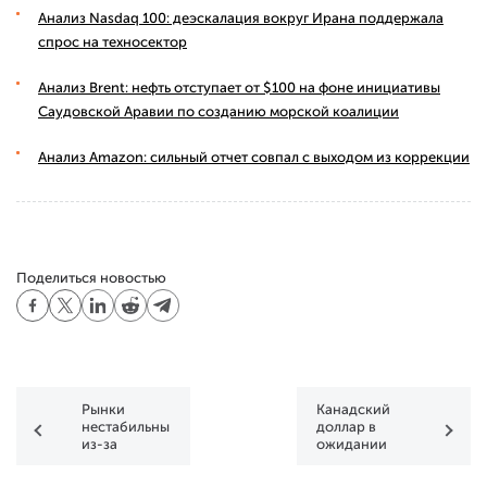
Анализ Nasdaq 100: деэскалация вокруг Ирана поддержала
спрос на техносектор
Анализ Brent: нефть отступает от $100 на фоне инициативы
Саудовской Аравии по созданию морской коалиции
Анализ Amazon: сильный отчет совпал с выходом из коррекции
Поделиться новостью
Рынки
Канадский
нестабильны
доллар в
из-за
ожидании
центральных
решения по
банков
ставке