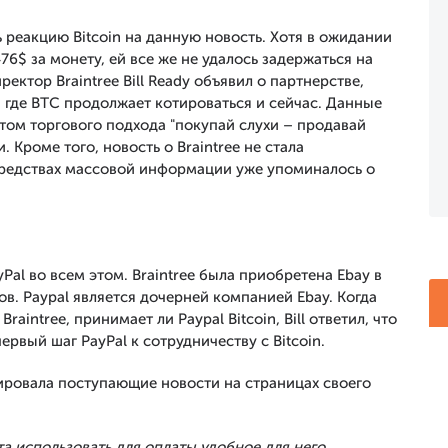
реакцию Bitcoin на данную новость. Хотя в ожидании
6$ за монету, ей все же не удалось задержаться на
ектор Braintree Bill Ready объявил о партнерстве,
 где BTC продолжает котироваться и сейчас. Данные
атом торгового подхода "покупай слухи – продавай
 Кроме того, новость о Braintree не стала
средствах массовой информации уже упоминалось о
Pal во всем этом. Braintree была приобретена Ebay в
в. Paypal является дочерней компанией Ebay. Когда
intree, принимает ли Paypal Bitcoin, Bill ответил, что
ервый шаг PayPal к сотрудничеству с Bitcoin.
ровала поступающие новости на страницах своего
а использовать для оплаты удобное для него