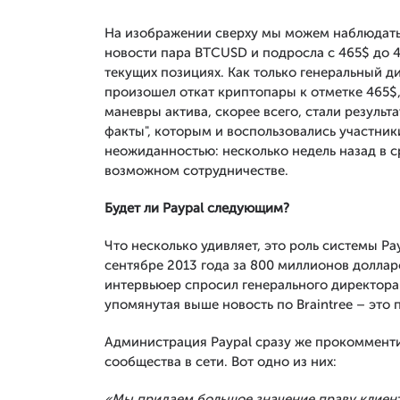
На изображении сверху мы можем наблюдать 
новости пара BTCUSD и подросла с 465$ до 47
текущих позициях. Как только генеральный дир
произошел откат криптопары к отметке 465$,
маневры актива, скорее всего, стали результ
факты", которым и воспользовались участники.
неожиданностью: несколько недель назад в 
возможном сотрудничестве.
Будет ли Paypal следующим?
Что несколько удивляет, это роль системы Pay
сентябре 2013 года за 800 миллионов долларо
интервьюер спросил генерального директора Bra
упомянутая выше новость по Braintree – это п
Администрация Paypal сразу же прокомменти
сообщества в сети. Вот одно из них:
«Мы придаем большое значение праву клиент