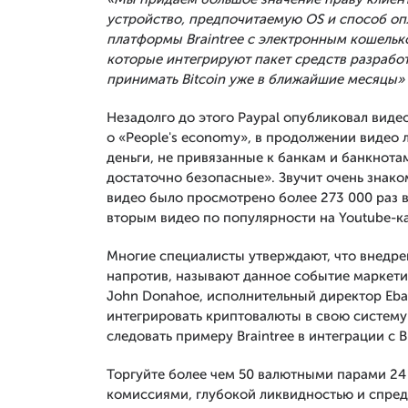
устройство, предпочитаемую OS и способ оп
платформы Braintree с электронным кошельк
которые интегрируют пакет средств разработк
принимать Bitcoin уже в ближайшие месяцы»
Незадолго до этого Paypal опубликовал видео
о «People's economy», в продолжении видео
деньги, не привязанные к банкам и банкнота
достаточно безопасные». Звучит очень знак
видео было просмотрено более 273 000 раз в
вторым видео по популярности на Youtube-ка
Многие специалисты утверждают, что внедрен
напротив, называют данное событие маркети
John Donahoe, исполнительный директор Ebay
интегрировать криптовалюты в свою систему"
следовать примеру Braintree в интеграции с B
Торгуйте более чем 50 валютными парами 24 
комиссиями, глубокой ликвидностью и спред