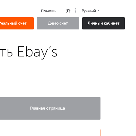
Русский
Помощь
Реальный счет
Демо счет
Личный кабинет
ть Ebay’s
Главная страница