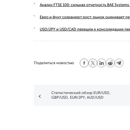
Анализ FTSE 100: сильная отчетность BAE Syste
Евро и фунт сохраняют рост: рынок оценивает п
USD/JPY и USD/CAD перешли к консолидации пе
Поделиться новостью
Статистический обзор EUR/USD,
GBP/USD, EUR/JPY, AUD/USD