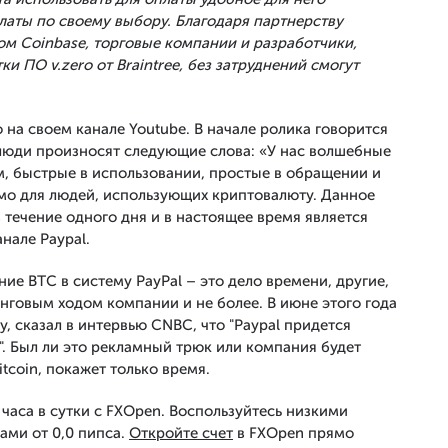
латы по своему выбору. Благодаря партнерству
ом Coinbase, торговые компании и разработчики,
и ПО v.zero от Braintree, без затруднений смогут
 на своем канале Youtube. В начале ролика говорится
 люди произносят следующие слова: «У нас волшебные
м, быстрые в использовании, простые в обращении и
омо для людей, использующих криптовалюту. Данное
 течение одного дня и в настоящее время является
нале Paypal.
ие BTC в систему PayPal – это дело времени, другие,
нговым ходом компании и не более. В июне этого года
, сказал в интервью CNBC, что "Paypal придется
. Был ли это рекламный трюк или компания будет
itcoin, покажет только время.
часа в сутки с FXOpen. Воспользуйтесь низкими
ами от 0,0 пипса.
Откройте счет
в FXOpen прямо