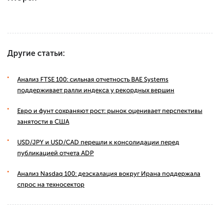
Другие статьи:
Анализ FTSE 100: сильная отчетность BAE Systems
поддерживает ралли индекса у рекордных вершин
Евро и фунт сохраняют рост: рынок оценивает перспективы
занятости в США
USD/JPY и USD/CAD перешли к консолидации перед
публикацией отчета ADP
Анализ Nasdaq 100: деэскалация вокруг Ирана поддержала
спрос на техносектор