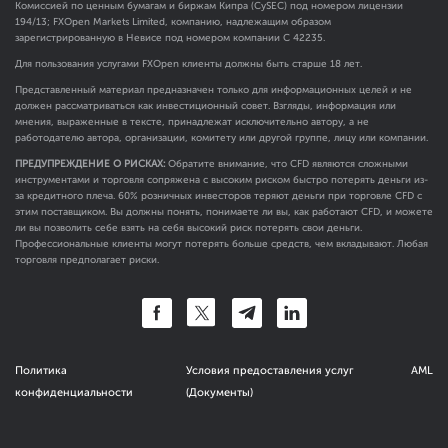
Комиссией по ценным бумагам и биржам Кипра (CySEC) под номером лицензии
194/13; FXOpen Markets Limited, компанию, надлежащим образом
зарегистрированную в Невисе под номером компании C 42235.
Для пользования услугами FXOpen клиенты должны быть старше 18 лет.
Представленный материал предназначен только для информационных целей и не
должен рассматриваться как инвестиционный совет. Взгляды, информация или
мнения, выраженные в тексте, принадлежат исключительно автору, а не
работодателю автора, организации, комитету или другой группе, лицу или компании.
ПРЕДУПРЕЖДЕНИЕ О РИСКАХ:
Обратите внимание, что CFD являются сложными
инструментами и торговля сопряжена с высоким риском быстро потерять деньги из-
за кредитного плеча. 60% розничных инвесторов теряют деньги при торговле CFD с
этим поставщиком. Вы должны понять, понимаете ли вы, как работают CFD, и можете
ли вы позволить себе взять на себя высокий риск потерять свои деньги.
Профессиональные клиенты могут потерять больше средств, чем вкладывают. Любая
торговля предполагает риски.
Политика
Условия предоставления услуг
AML
конфиденциальности
(Документы)