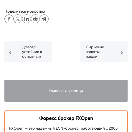
Поделиться новостью
Доллар
Сырьевые
устойчив к
валюты
основным
нашли
валютам
краткосрочное
дно
Главная страница
Форекс брокер FXOpen
FXOpen — это надежный ECN-брокер, работающий с 2005