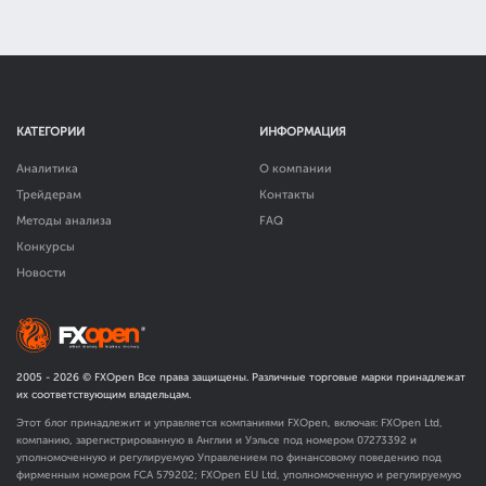
КАТЕГОРИИ
ИНФОРМАЦИЯ
Аналитика
О компании
Трейдерам
Контакты
Методы анализа
FAQ
Конкурсы
Новости
2005 -
2026
© FXOpen Все права защищены. Различные торговые марки принадлежат
их соответствующим владельцам.
Этот блог принадлежит и управляется компаниями FXOpen, включая: FXOpen Ltd,
компанию, зарегистрированную в Англии и Уэльсе под номером 07273392 и
уполномоченную и регулируемую Управлением по финансовому поведению под
фирменным номером FCA
579202
; FXOpen EU Ltd, уполномоченную и регулируемую