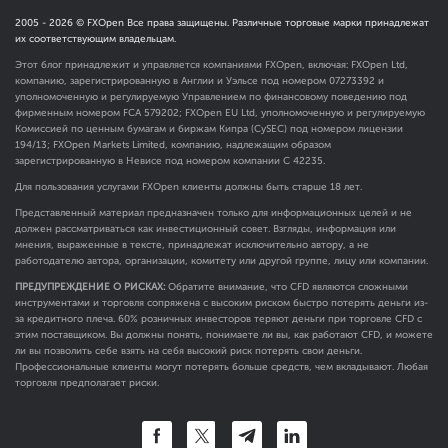
2005 -
2026
© FXOpen Все права защищены. Различные торговые марки принадлежат
их соответствующим владельцам.
Этот блог принадлежит и управляется компаниями FXOpen, включая: FXOpen Ltd,
компанию, зарегистрированную в Англии и Уэльсе под номером 07273392 и
уполномоченную и регулируемую Управлением по финансовому поведению под
фирменным номером FCA
579202
; FXOpen EU Ltd, уполномоченную и регулируемую
Комиссией по ценным бумагам и биржам Кипра (CySEC) под номером лицензии
194/13; FXOpen Markets Limited, компанию, надлежащим образом
зарегистрированную в Невисе под номером компании C 42235.
Для пользования услугами FXOpen клиенты должны быть старше 18 лет.
Представленный материал предназначен только для информационных целей и не
должен рассматриваться как инвестиционный совет. Взгляды, информация или
мнения, выраженные в тексте, принадлежат исключительно автору, а не
работодателю автора, организации, комитету или другой группе, лицу или компании.
ПРЕДУПРЕЖДЕНИЕ О РИСКАХ:
Обратите внимание, что CFD являются сложными
инструментами и торговля сопряжена с высоким риском быстро потерять деньги из-
за кредитного плеча. 60% розничных инвесторов теряют деньги при торговле CFD с
этим поставщиком. Вы должны понять, понимаете ли вы, как работают CFD, и можете
ли вы позволить себе взять на себя высокий риск потерять свои деньги.
Профессиональные клиенты могут потерять больше средств, чем вкладывают. Любая
торговля предполагает риски.