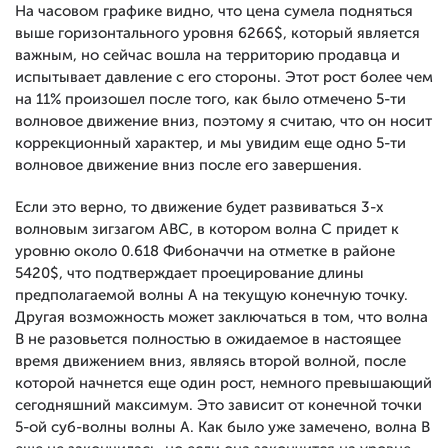
На часовом графике видно, что цена сумела подняться
выше горизонтального уровня 6266$, который является
важным, но сейчас вошла на территорию продавца и
испытывает давление с его стороны. Этот рост более чем
на 11% произошел после того, как было отмечено 5-ти
волновое движение вниз, поэтому я считаю, что он носит
коррекционный характер, и мы увидим еще одно 5-ти
волновое движение вниз после его завершения.
Если это верно, то движение будет развиваться 3-х
волновым зигзагом ABC, в котором волна C придет к
уровню около 0.618 Фибоначчи на отметке в районе
5420$, что подтверждает проецирование длины
предполагаемой волны А на текущую конечную точку.
Другая возможность может заключаться в том, что волна
B не разовьется полностью в ожидаемое в настоящее
время движением вниз, являясь второй волной, после
которой начнется еще один рост, немного превышающий
сегодняшний максимум. Это зависит от конечной точки
5-ой суб-волны волны А. Как было уже замечено, волна В