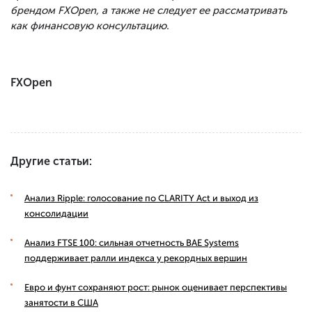
брендом FXOpen, а также не следует ее рассматривать
как финансовую консультацию.
FXOpen
Другие статьи:
Анализ Ripple: голосование по CLARITY Act и выход из
консолидации
Анализ FTSE 100: сильная отчетность BAE Systems
поддерживает ралли индекса у рекордных вершин
Евро и фунт сохраняют рост: рынок оценивает перспективы
занятости в США