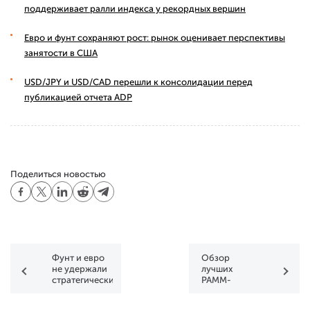
поддерживает ралли индекса у рекордных вершин
Евро и фунт сохраняют рост: рынок оценивает перспективы
занятости в США
USD/JPY и USD/CAD перешли к консолидации перед
публикацией отчета ADP
Поделиться новостью
Фунт и евро
Обзор
не удержали
лучших
стратегические
PAMM-
отметки
счетов
FXOpen по