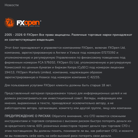
Новости
2005 -
2026
© FXOpen Все права защищены. Различные торговые марки принадлежат
их соответствующим владельцам.
Этот блог принадлежит и управляется компаниями FXOpen, включая: FXOpen Ltd,
компанию, зарегистрированную в Англии и Уэльсе под номером 07273392 и
уполномоченную и регулируемую Управлением по финансовому поведению под
фирменным номером FCA
579202
; FXOpen EU Ltd, уполномоченную и регулируемую
Комиссией по ценным бумагам и биржам Кипра (CySEC) под номером лицензии
194/13; FXOpen Markets Limited, компанию, надлежащим образом
зарегистрированную в Невисе под номером компании C 42235.
Для пользования услугами FXOpen клиенты должны быть старше 18 лет.
Представленный материал предназначен только для информационных целей и не
должен рассматриваться как инвестиционный совет. Взгляды, информация или
мнения, выраженные в тексте, принадлежат исключительно автору, а не
работодателю автора, организации, комитету или другой группе, лицу или компании.
ПРЕДУПРЕЖДЕНИЕ О РИСКАХ:
Обратите внимание, что CFD являются сложными
инструментами и торговля сопряжена с высоким риском быстро потерять деньги из-
за кредитного плеча. 60% розничных инвесторов теряют деньги при торговле CFD с
этим поставщиком. Вы должны понять, понимаете ли вы, как работают CFD, и можете
ли вы позволить себе взять на себя высокий риск потерять свои деньги.