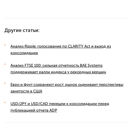
Другие статьи:
Анализ Ripple: голосование по CLARITY Act и выход из
консолидации
Анализ FTSE 100: сильная отчетность BAE Systems
поддерживает ралли индекса у рекордных вершин
Евро и фунт сохраняют рост: рынок оценивает перспективы
занятости в США
USD/JPY и USD/CAD перешли к консолидации перед
публикацией отчета ADP