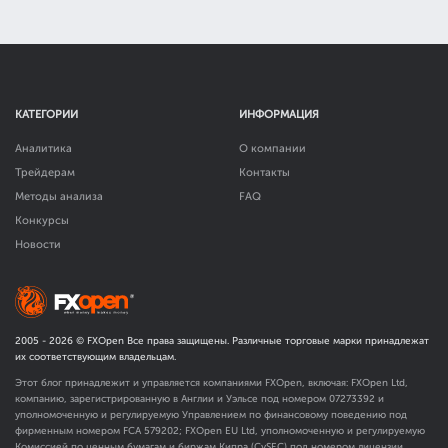
КАТЕГОРИИ
ИНФОРМАЦИЯ
Аналитика
О компании
Трейдерам
Контакты
Методы анализа
FAQ
Конкурсы
Новости
2005 -
2026
© FXOpen Все права защищены. Различные торговые марки принадлежат
их соответствующим владельцам.
Этот блог принадлежит и управляется компаниями FXOpen, включая: FXOpen Ltd,
компанию, зарегистрированную в Англии и Уэльсе под номером 07273392 и
уполномоченную и регулируемую Управлением по финансовому поведению под
фирменным номером FCA
579202
; FXOpen EU Ltd, уполномоченную и регулируемую
Комиссией по ценным бумагам и биржам Кипра (CySEC) под номером лицензии