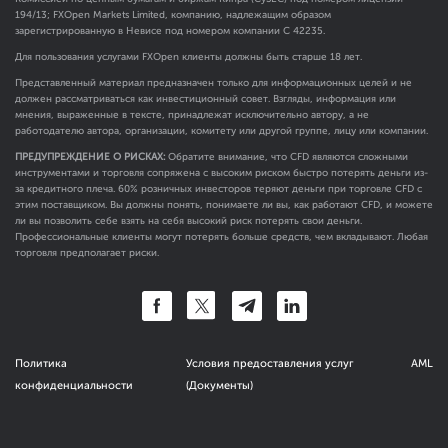
194/13; FXOpen Markets Limited, компанию, надлежащим образом
зарегистрированную в Невисе под номером компании C 42235.
Для пользования услугами FXOpen клиенты должны быть старше 18 лет.
Представленный материал предназначен только для информационных целей и не
должен рассматриваться как инвестиционный совет. Взгляды, информация или
мнения, выраженные в тексте, принадлежат исключительно автору, а не
работодателю автора, организации, комитету или другой группе, лицу или компании.
ПРЕДУПРЕЖДЕНИЕ О РИСКАХ:
Обратите внимание, что CFD являются сложными
инструментами и торговля сопряжена с высоким риском быстро потерять деньги из-
за кредитного плеча. 60% розничных инвесторов теряют деньги при торговле CFD с
этим поставщиком. Вы должны понять, понимаете ли вы, как работают CFD, и можете
ли вы позволить себе взять на себя высокий риск потерять свои деньги.
Профессиональные клиенты могут потерять больше средств, чем вкладывают. Любая
торговля предполагает риски.
Политика
Условия предоставления услуг
AML
конфиденциальности
(Документы)