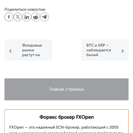
Поделиться новостью
Фондовые
BTC и XRP –
рынки
наблюдается
растут на
бычий
оптимизме в
тренд. Но
отношении
как долго он
восстановления
продлится?
экономики
Главная страница
Форекс брокер FXOpen
FXOpen — это надежный ECN-брокер, работающий с 2005