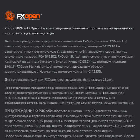
2005 -
2026
© FXOpen Все права защищены. Различные торговые марки принадлежат
их соответствующим владельцам.
Этот блог принадлежит и управляется компаниями FXOpen, включая: FXOpen Ltd,
компанию, зарегистрированную в Англии и Уэльсе под номером 07273392 и
уполномоченную и регулируемую Управлением по финансовому поведению под
фирменным номером FCA
579202
; FXOpen EU Ltd, уполномоченную и регулируемую
Комиссией по ценным бумагам и биржам Кипра (CySEC) под номером лицензии
194/13; FXOpen Markets Limited, компанию, надлежащим образом
зарегистрированную в Невисе под номером компании C 42235.
Для пользования услугами FXOpen клиенты должны быть старше 18 лет.
Представленный материал предназначен только для информационных целей и не
должен рассматриваться как инвестиционный совет. Взгляды, информация или
мнения, выраженные в тексте, принадлежат исключительно автору, а не
работодателю автора, организации, комитету или другой группе, лицу или компании.
ПРЕДУПРЕЖДЕНИЕ О РИСКАХ:
Обратите внимание, что CFD являются сложными
инструментами и торговля сопряжена с высоким риском быстро потерять деньги из-
за кредитного плеча. 60% розничных инвесторов теряют деньги при торговле CFD с
этим поставщиком. Вы должны понять, понимаете ли вы, как работают CFD, и можете
ли вы позволить себе взять на себя высокий риск потерять свои деньги.
Профессиональные клиенты могут потерять больше средств, чем вкладывают. Любая