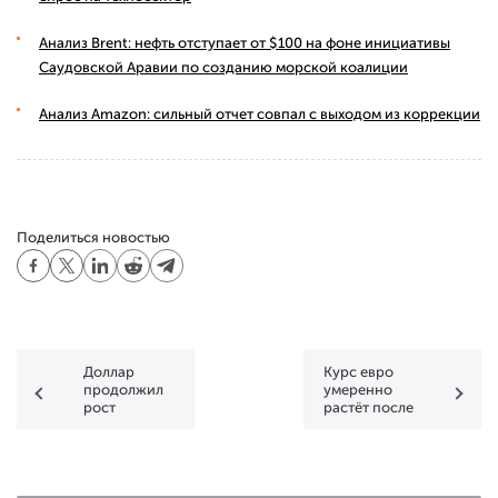
Анализ Brent: нефть отступает от $100 на фоне инициативы
Саудовской Аравии по созданию морской коалиции
Анализ Amazon: сильный отчет совпал с выходом из коррекции
Поделиться новостью
Доллар
Курс евро
продолжил
умеренно
рост
растёт после
несмотря на
публикации
провальный
макроэкономической
NonFarm
статистики
Payrolls
из США