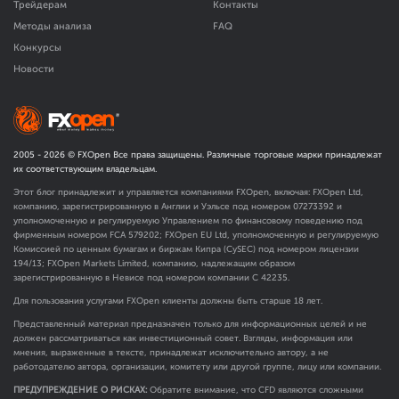
Трейдерам
Контакты
Методы анализа
FAQ
Конкурсы
Новости
2005 -
2026
© FXOpen Все права защищены. Различные торговые марки принадлежат
их соответствующим владельцам.
Этот блог принадлежит и управляется компаниями FXOpen, включая: FXOpen Ltd,
компанию, зарегистрированную в Англии и Уэльсе под номером 07273392 и
уполномоченную и регулируемую Управлением по финансовому поведению под
фирменным номером FCA
579202
; FXOpen EU Ltd, уполномоченную и регулируемую
Комиссией по ценным бумагам и биржам Кипра (CySEC) под номером лицензии
194/13; FXOpen Markets Limited, компанию, надлежащим образом
зарегистрированную в Невисе под номером компании C 42235.
Для пользования услугами FXOpen клиенты должны быть старше 18 лет.
Представленный материал предназначен только для информационных целей и не
должен рассматриваться как инвестиционный совет. Взгляды, информация или
мнения, выраженные в тексте, принадлежат исключительно автору, а не
работодателю автора, организации, комитету или другой группе, лицу или компании.
ПРЕДУПРЕЖДЕНИЕ О РИСКАХ:
Обратите внимание, что CFD являются сложными