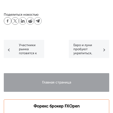
Поделиться новостью
Участники
Евро и луни
рынка
пробуют
готовятся к
укрепиться,
зимнему
иена
ралли
снижается
Главная страница
Форекс брокер FXOpen