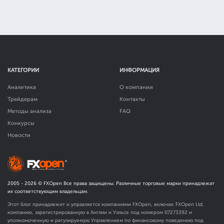
КАТЕГОРИИ
ИНФОРМАЦИЯ
Аналитика
О компании
Трейдерам
Контакты
Методы анализа
FAQ
Конкурсы
Новости
2005 -
2026
© FXOpen Все права защищены. Различные торговые марки принадлежат
их соответствующим владельцам.
Этот блог принадлежит и управляется компаниями FXOpen, включая: FXOpen Ltd,
компанию, зарегистрированную в Англии и Уэльсе под номером 07273392 и
уполномоченную и регулируемую Управлением по финансовому поведению под