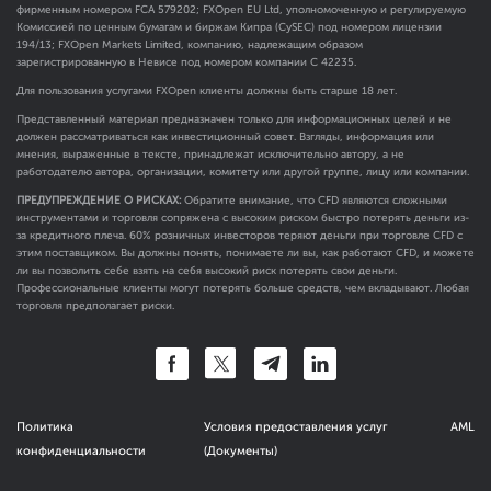
фирменным номером FCA
579202
; FXOpen EU Ltd, уполномоченную и регулируемую
Комиссией по ценным бумагам и биржам Кипра (CySEC) под номером лицензии
194/13; FXOpen Markets Limited, компанию, надлежащим образом
зарегистрированную в Невисе под номером компании C 42235.
Для пользования услугами FXOpen клиенты должны быть старше 18 лет.
Представленный материал предназначен только для информационных целей и не
должен рассматриваться как инвестиционный совет. Взгляды, информация или
мнения, выраженные в тексте, принадлежат исключительно автору, а не
работодателю автора, организации, комитету или другой группе, лицу или компании.
ПРЕДУПРЕЖДЕНИЕ О РИСКАХ:
Обратите внимание, что CFD являются сложными
инструментами и торговля сопряжена с высоким риском быстро потерять деньги из-
за кредитного плеча. 60% розничных инвесторов теряют деньги при торговле CFD с
этим поставщиком. Вы должны понять, понимаете ли вы, как работают CFD, и можете
ли вы позволить себе взять на себя высокий риск потерять свои деньги.
Профессиональные клиенты могут потерять больше средств, чем вкладывают. Любая
торговля предполагает риски.
Политика
Условия предоставления услуг
AML
конфиденциальности
(Документы)