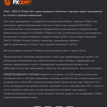
2005 -
2026
© FXOpen Все права защищены. Различные торговые марки принадлежат
их соответствующим владельцам.
Этот блог принадлежит и управляется компаниями FXOpen, включая: FXOpen Ltd,
компанию, зарегистрированную в Англии и Уэльсе под номером 07273392 и
уполномоченную и регулируемую Управлением по финансовому поведению под
фирменным номером FCA
579202
; FXOpen EU Ltd, уполномоченную и регулируемую
Комиссией по ценным бумагам и биржам Кипра (CySEC) под номером лицензии
194/13; FXOpen Markets Limited, компанию, надлежащим образом
зарегистрированную в Невисе под номером компании C 42235.
Для пользования услугами FXOpen клиенты должны быть старше 18 лет.
Представленный материал предназначен только для информационных целей и не
должен рассматриваться как инвестиционный совет. Взгляды, информация или
мнения, выраженные в тексте, принадлежат исключительно автору, а не
работодателю автора, организации, комитету или другой группе, лицу или компании.
ПРЕДУПРЕЖДЕНИЕ О РИСКАХ:
Обратите внимание, что CFD являются сложными
инструментами и торговля сопряжена с высоким риском быстро потерять деньги из-
за кредитного плеча. 60% розничных инвесторов теряют деньги при торговле CFD с
этим поставщиком. Вы должны понять, понимаете ли вы, как работают CFD, и можете
ли вы позволить себе взять на себя высокий риск потерять свои деньги.
Профессиональные клиенты могут потерять больше средств, чем вкладывают. Любая
торговля предполагает риски.