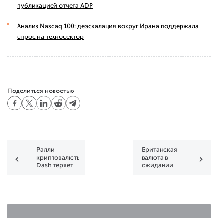
публикацией отчета ADP
Анализ Nasdaq 100: деэскалация вокруг Ирана поддержала
спрос на техносектор
Поделиться новостью
Ралли
Британская
криптовалюты
валюта в
Dash теряет
ожидании
обороты
фундаментального
бума