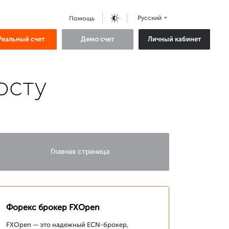
Русский
Помощь
Реальный счет
Демо счет
Личный кабинет
осту
Главная страница
Форекс брокер FXOpen
FXOpen — это надежный ECN-брокер,