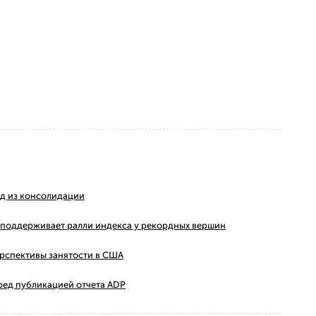
ход из консолидации
ms поддерживает ралли индекса у рекордных вершин
ерспективы занятости в США
ред публикацией отчета ADP