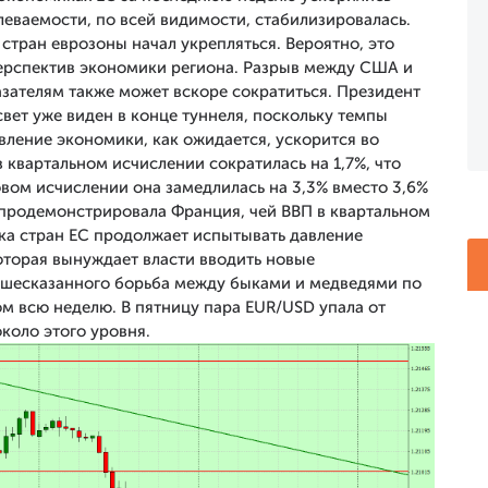
олеваемости, по всей видимости, стабилизировалась.
стран еврозоны начал укрепляться. Вероятно, это
ерспектив экономики региона. Разрыв между США и
зателям также может вскоре сократиться. Президент
свет уже виден в конце туннеля, поскольку темпы
вление экономики, как ожидается, ускорится во
 квартальном исчислении сократилась на 1,7%, что
овом исчислении она замедлилась на 3,3% вместо 3,6%
продемонстрировала Франция, чей ВВП в квартальном
ика стран ЕС продолжает испытывать давление
торая вынуждает власти вводить новые
вышесказанного борьба между быками и медведями по
 всю неделю. В пятницу пара EUR/USD упала от
около этого уровня.