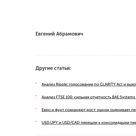
Евгений Абрамович
Другие статьи:
Анализ Ripple: голосование по CLARITY Act и вы
Анализ FTSE 100: сильная отчетность BAE Syste
Евро и фунт сохраняют рост: рынок оценивает п
USD/JPY и USD/CAD перешли к консолидации пе