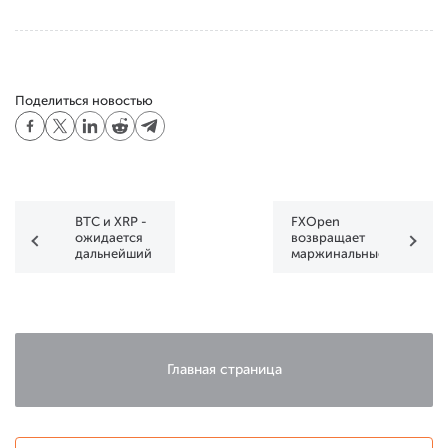
Поделиться новостью
BTC и XRP -
FXOpen
ожидается
возвращает
дальнейший
маржинальные
рост
требования
по
индексам,
металлам и
сырью
Главная страница