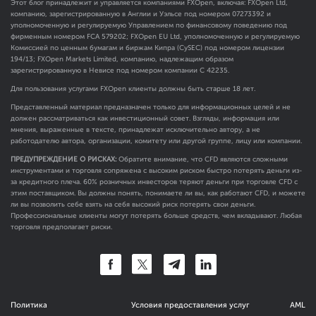
Этот блог принадлежит и управляется компаниями FXOpen, включая: FXOpen Ltd,
компанию, зарегистрированную в Англии и Уэльсе под номером 07273392 и
уполномоченную и регулируемую Управлением по финансовому поведению под
фирменным номером FCA
579202
; FXOpen EU Ltd, уполномоченную и регулируемую
Комиссией по ценным бумагам и биржам Кипра (CySEC) под номером лицензии
194/13; FXOpen Markets Limited, компанию, надлежащим образом
зарегистрированную в Невисе под номером компании C 42235.
Для пользования услугами FXOpen клиенты должны быть старше 18 лет.
Представленный материал предназначен только для информационных целей и не
должен рассматриваться как инвестиционный совет. Взгляды, информация или
мнения, выраженные в тексте, принадлежат исключительно автору, а не
работодателю автора, организации, комитету или другой группе, лицу или компании.
ПРЕДУПРЕЖДЕНИЕ О РИСКАХ:
Обратите внимание, что CFD являются сложными
инструментами и торговля сопряжена с высоким риском быстро потерять деньги из-
за кредитного плеча. 60% розничных инвесторов теряют деньги при торговле CFD с
этим поставщиком. Вы должны понять, понимаете ли вы, как работают CFD, и можете
ли вы позволить себе взять на себя высокий риск потерять свои деньги.
Профессиональные клиенты могут потерять больше средств, чем вкладывают. Любая
торговля предполагает риски.
Политика
Условия предоставления услуг
AML