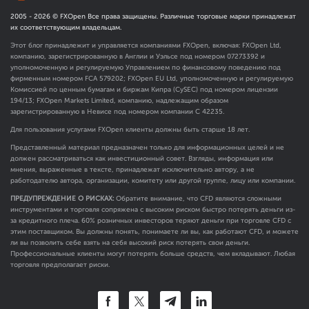
2005 -
2026
© FXOpen Все права защищены. Различные торговые марки принадлежат
их соответствующим владельцам.
Этот блог принадлежит и управляется компаниями FXOpen, включая: FXOpen Ltd,
компанию, зарегистрированную в Англии и Уэльсе под номером 07273392 и
уполномоченную и регулируемую Управлением по финансовому поведению под
фирменным номером FCA
579202
; FXOpen EU Ltd, уполномоченную и регулируемую
Комиссией по ценным бумагам и биржам Кипра (CySEC) под номером лицензии
194/13; FXOpen Markets Limited, компанию, надлежащим образом
зарегистрированную в Невисе под номером компании C 42235.
Для пользования услугами FXOpen клиенты должны быть старше 18 лет.
Представленный материал предназначен только для информационных целей и не
должен рассматриваться как инвестиционный совет. Взгляды, информация или
мнения, выраженные в тексте, принадлежат исключительно автору, а не
работодателю автора, организации, комитету или другой группе, лицу или компании.
ПРЕДУПРЕЖДЕНИЕ О РИСКАХ:
Обратите внимание, что CFD являются сложными
инструментами и торговля сопряжена с высоким риском быстро потерять деньги из-
за кредитного плеча. 60% розничных инвесторов теряют деньги при торговле CFD с
этим поставщиком. Вы должны понять, понимаете ли вы, как работают CFD, и можете
ли вы позволить себе взять на себя высокий риск потерять свои деньги.
Профессиональные клиенты могут потерять больше средств, чем вкладывают. Любая
торговля предполагает риски.