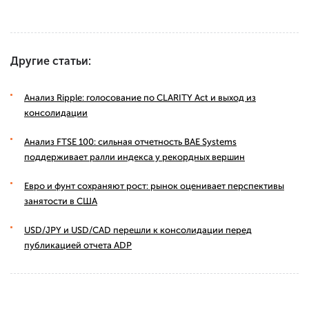
Другие статьи:
Анализ Ripple: голосование по CLARITY Act и выход из
консолидации
Анализ FTSE 100: сильная отчетность BAE Systems
поддерживает ралли индекса у рекордных вершин
Евро и фунт сохраняют рост: рынок оценивает перспективы
занятости в США
USD/JPY и USD/CAD перешли к консолидации перед
публикацией отчета ADP