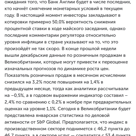
ожидания того, что Банк Англии будет в числе последних,
кто начнёт смягчение монетарных условий в текущем
году. В настоящий момент инвесторы закладывают в
котировки примерно 50,0% вероятность снижения
процентной ставки в ходе майского заседания, однако
последние комментарии регулятора относительно
уровня инфляции в стране указывают на то, что это
произойдёт не так скоро. В конце прошлой недели
вышли декабрьские данные по розничным продажам в
Великобритании, которые могут привести к переоценке
изначальных прогнозов по динамике роста цен.
Показатель розничных продаж в месячном исчислении
снизился на 3,2% после повышения на 1,4% в
предыдущем месяце, тогда как аналитики рассчитывали
на –0,5%, а в годовом выражении индикатор составил –
2,4% по сравнению с 0,2% в ноябре при предварительных
оценках на уровне 1,1%. Сегодня в Великобритании будет
представлена январская статистика по деловой
активности от S&P Global. Предполагается, что индекс в
производственном секторе поднимется с 46,2 пункта до
46,7 пункта, а в секторе услуг — сократится с 53,4 пункта