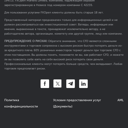
194/13; FXOpen Markets Limited, компанию, надлежащим образом
зарегистрированную в Невисе под номером компании C 42235.
Для пользования услугами FXOpen клиенты должны быть старше 18 лет.
Представленный материал предназначен только для информационных целей и не
должен рассматриваться как инвестиционный совет. Взгляды, информация или
мнения, выраженные в тексте, принадлежат исключительно автору, а не
работодателю автора, организации, комитету или другой группе, лицу или компании.
ПРЕДУПРЕЖДЕНИЕ О РИСКАХ:
Обратите внимание, что CFD являются сложными
инструментами и торговля сопряжена с высоким риском быстро потерять деньги из-
за кредитного плеча. 60% розничных инвесторов теряют деньги при торговле CFD с
этим поставщиком. Вы должны понять, понимаете ли вы, как работают CFD, и можете
ли вы позволить себе взять на себя высокий риск потерять свои деньги.
Профессиональные клиенты могут потерять больше средств, чем вкладывают. Любая
торговля предполагает риски.
Политика
Условия предоставления услуг
AML
конфиденциальности
(Документы)