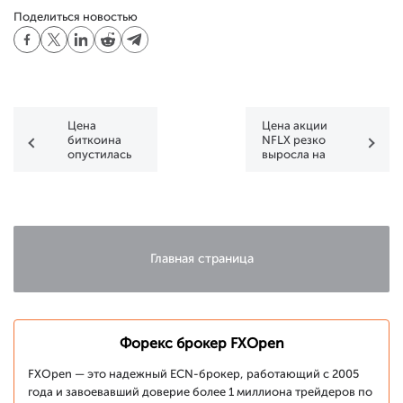
Поделиться новостью
Цена
Цена акции
биткоина
NFLX резко
опустилась
выросла на
ниже 40
новостях об
тысяч: что
увеличении
дальше?
количества
Главная страница
Форекс брокер FXOpen
FXOpen — это надежный ECN-брокер, работающий с 2005
года и завоевавший доверие более 1 миллиона трейдеров по