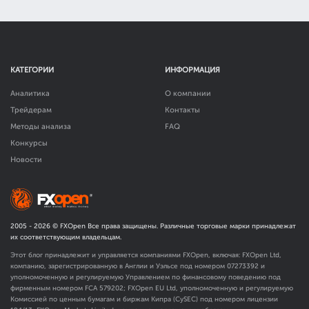
КАТЕГОРИИ
ИНФОРМАЦИЯ
Аналитика
О компании
Трейдерам
Контакты
Методы анализа
FAQ
Конкурсы
Новости
2005 -
2026
© FXOpen Все права защищены. Различные торговые марки принадлежат
их соответствующим владельцам.
Этот блог принадлежит и управляется компаниями FXOpen, включая: FXOpen Ltd,
компанию, зарегистрированную в Англии и Уэльсе под номером 07273392 и
уполномоченную и регулируемую Управлением по финансовому поведению под
фирменным номером FCA
579202
; FXOpen EU Ltd, уполномоченную и регулируемую
Комиссией по ценным бумагам и биржам Кипра (CySEC) под номером лицензии