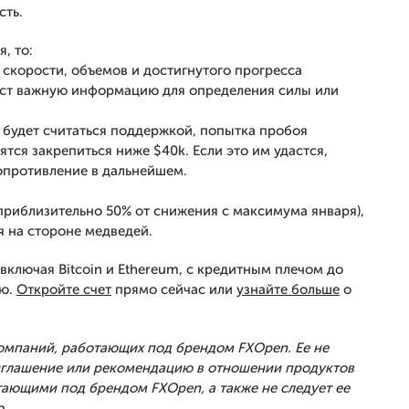
сть.
, то:
 скорости, объемов и достигнутого прогресса
даст важную информацию для определения силы или
 будет считаться поддержкой, попытка пробоя
ятся закрепиться ниже $40k. Если это им удастся,
опротивление в дальнейшем.
приблизительно 50% от снижения с максимума января),
я на стороне медведей.
включая Bitcoin и Ethereum, с кредитным плечом до
ью.
Откройте счет
прямо сейчас или
узнайте больше
о
Компаний, работающих под брендом FXOpen. Ее не
риглашение или рекомендацию в отношении продуктов
тающими под брендом FXOpen, а также не следует ее
.