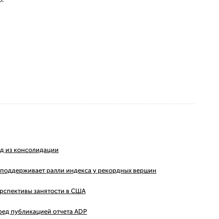
ход из консолидации
ms поддерживает ралли индекса у рекордных вершин
ерспективы занятости в США
ред публикацией отчета ADP