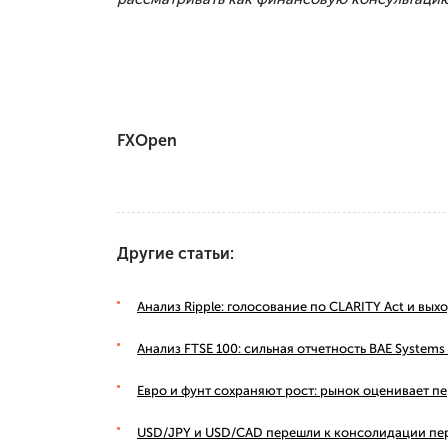
FXOpen
Другие статьи:
Анализ Ripple: голосование по CLARITY Act и вы
Анализ FTSE 100: сильная отчетность BAE Syste
Евро и фунт сохраняют рост: рынок оценивает п
USD/JPY и USD/CAD перешли к консолидации пе