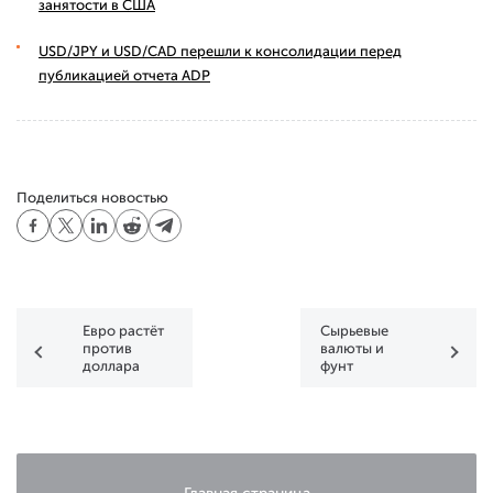
занятости в США
USD/JPY и USD/CAD перешли к консолидации перед
публикацией отчета ADP
Поделиться новостью
Евро растёт
Сырьевые
против
валюты и
доллара
фунт
обновляют
максимумы,
доллар на
распутье