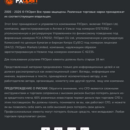
2005 -
2026
© FXOpen Все права защищены. Различные торговые марки принадлежат
их соответствующим владельцам.
Этот блог принадлежит и управляется компаниями FXOpen, включая: FXOpen Ltd,
компанию, зарегистрированную в Англии и Уэльсе под номером 07273392 и
уполномоченную и регулируемую Управлением по финансовому поведению под
фирменным номером FCA
579202
; FXOpen EU Ltd, уполномоченную и регулируемую
Комиссией по ценным бумагам и биржам Кипра (CySEC) под номером лицензии
194/13; FXOpen Markets Limited, компанию, надлежащим образом
зарегистрированную в Невисе под номером компании C 42235.
Для пользования услугами FXOpen клиенты должны быть старше 18 лет.
Представленный материал предназначен только для информационных целей и не
должен рассматриваться как инвестиционный совет. Взгляды, информация или
мнения, выраженные в тексте, принадлежат исключительно автору, а не
работодателю автора, организации, комитету или другой группе, лицу или компании.
ПРЕДУПРЕЖДЕНИЕ О РИСКАХ:
Обратите внимание, что CFD являются сложными
инструментами и торговля сопряжена с высоким риском быстро потерять деньги из-
за кредитного плеча. 60% розничных инвесторов теряют деньги при торговле CFD с
этим поставщиком. Вы должны понять, понимаете ли вы, как работают CFD, и можете
ли вы позволить себе взять на себя высокий риск потерять свои деньги.
Профессиональные клиенты могут потерять больше средств, чем вкладывают. Любая
торговля предполагает риски.