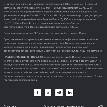
Этот блог принадлежит и управляется компаниями FXOpen, включая: FXOpen Ltd,
компанию, зарегистрированную в Англии и Уэльсе под номером 07273392 и
уполномоченную и регулируемую Управлением по финансовому поведению под
фирменным номером FCA
579202
; FXOpen EU Ltd, уполномоченную и регулируемую
Комиссией по ценным бумагам и биржам Кипра (CySEC) под номером лицензии
194/13; FXOpen Markets Limited, компанию, надлежащим образом
зарегистрированную в Невисе под номером компании C 42235.
Для пользования услугами FXOpen клиенты должны быть старше 18 лет.
Представленный материал предназначен только для информационных целей и не
должен рассматриваться как инвестиционный совет. Взгляды, информация или
мнения, выраженные в тексте, принадлежат исключительно автору, а не
работодателю автора, организации, комитету или другой группе, лицу или компании.
ПРЕДУПРЕЖДЕНИЕ О РИСКАХ:
Обратите внимание, что CFD являются сложными
инструментами и торговля сопряжена с высоким риском быстро потерять деньги из-
за кредитного плеча. 60% розничных инвесторов теряют деньги при торговле CFD с
этим поставщиком. Вы должны понять, понимаете ли вы, как работают CFD, и можете
ли вы позволить себе взять на себя высокий риск потерять свои деньги.
Профессиональные клиенты могут потерять больше средств, чем вкладывают. Любая
торговля предполагает риски.
Политика
Условия предоставления услуг
AML