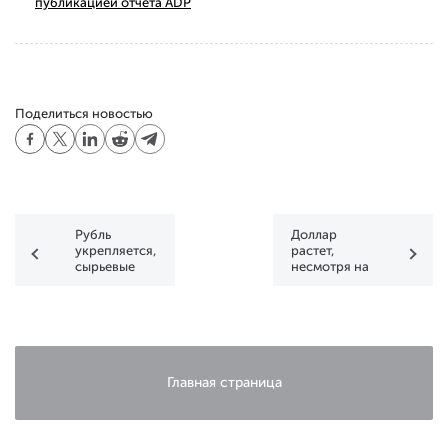
публикацией отчета ADP
Поделиться новостью
Рубль
Доллар
укрепляется,
растет,
сырьевые
несмотря на
валюты в
слухи об
поисках дна
импичменте
Главная страница