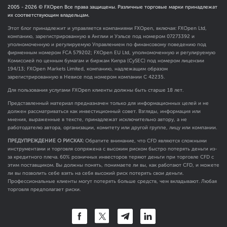
2005 -
2026
© FXOpen Все права защищены. Различные торговые марки принадлежат
их соответствующим владельцам.
Этот блог принадлежит и управляется компаниями FXOpen, включая: FXOpen Ltd,
компанию, зарегистрированную в Англии и Уэльсе под номером 07273392 и
уполномоченную и регулируемую Управлением по финансовому поведению под
фирменным номером FCA
579202
; FXOpen EU Ltd, уполномоченную и регулируемую
Комиссией по ценным бумагам и биржам Кипра (CySEC) под номером лицензии
194/13; FXOpen Markets Limited, компанию, надлежащим образом
зарегистрированную в Невисе под номером компании C 42235.
Для пользования услугами FXOpen клиенты должны быть старше 18 лет.
Представленный материал предназначен только для информационных целей и не
должен рассматриваться как инвестиционный совет. Взгляды, информация или
мнения, выраженные в тексте, принадлежат исключительно автору, а не
работодателю автора, организации, комитету или другой группе, лицу или компании.
ПРЕДУПРЕЖДЕНИЕ О РИСКАХ:
Обратите внимание, что CFD являются сложными
инструментами и торговля сопряжена с высоким риском быстро потерять деньги из-
за кредитного плеча. 60% розничных инвесторов теряют деньги при торговле CFD с
этим поставщиком. Вы должны понять, понимаете ли вы, как работают CFD, и можете
ли вы позволить себе взять на себя высокий риск потерять свои деньги.
Профессиональные клиенты могут потерять больше средств, чем вкладывают. Любая
торговля предполагает риски.