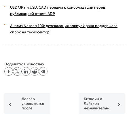
USD/JPY и USD/CAD перешли к консолидации перед
публикацией отчета ADP
Анализ Nasdaq 100: деэскалация вокруг Ирана поддержала
спрос на техносектор
Поделиться новостью
Доллар
Биткойн и
укрепляется
Лайткон
после
незначительно
майского
выросли
отчета о
занятости в
США