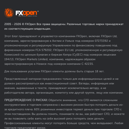
2005 -
2026
© FXOpen Все права защищены. Различные торговые марки принадлежат
их соответствующим владельцам.
Этот блог принадлежит и управляется компаниями FXOpen, включая: FXOpen Ltd,
компанию, зарегистрированную в Англии и Уэльсе под номером 07273392 и
уполномоченную и регулируемую Управлением по финансовому поведению под
фирменным номером FCA
579202
; FXOpen EU Ltd, уполномоченную и регулируемую
Комиссией по ценным бумагам и биржам Кипра (CySEC) под номером лицензии
194/13; FXOpen Markets Limited, компанию, надлежащим образом
зарегистрированную в Невисе под номером компании C 42235.
Для пользования услугами FXOpen клиенты должны быть старше 18 лет.
Представленный материал предназначен только для информационных целей и не
должен рассматриваться как инвестиционный совет. Взгляды, информация или
мнения, выраженные в тексте, принадлежат исключительно автору, а не
работодателю автора, организации, комитету или другой группе, лицу или компании.
ПРЕДУПРЕЖДЕНИЕ О РИСКАХ:
Обратите внимание, что CFD являются сложными
инструментами и торговля сопряжена с высоким риском быстро потерять деньги из-
за кредитного плеча. 60% розничных инвесторов теряют деньги при торговле CFD с
этим поставщиком. Вы должны понять, понимаете ли вы, как работают CFD, и можете
ли вы позволить себе взять на себя высокий риск потерять свои деньги.
Профессиональные клиенты могут потерять больше средств, чем вкладывают. Любая
торговля предполагает риски.