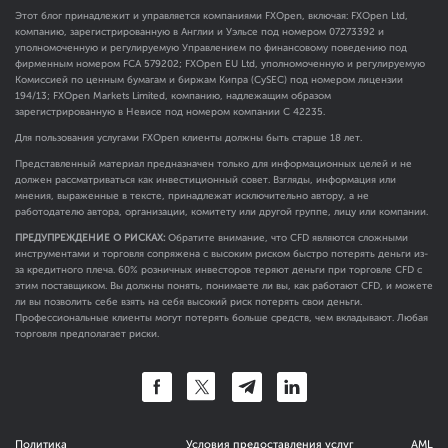
Этот блог принадлежит и управляется компаниями FXOpen, включая: FXOpen Ltd,
компанию, зарегистрированную в Англии и Уэльсе под номером 07273392 и
уполномоченную и регулируемую Управлением по финансовому поведению под
фирменным номером FCA
579202
; FXOpen EU Ltd, уполномоченную и регулируемую
Комиссией по ценным бумагам и биржам Кипра (CySEC) под номером лицензии
194/13; FXOpen Markets Limited, компанию, надлежащим образом
зарегистрированную в Невисе под номером компании C 42235.
Для пользования услугами FXOpen клиенты должны быть старше 18 лет.
Представленный материал предназначен только для информационных целей и не
должен рассматриваться как инвестиционный совет. Взгляды, информация или
мнения, выраженные в тексте, принадлежат исключительно автору, а не
работодателю автора, организации, комитету или другой группе, лицу или компании.
ПРЕДУПРЕЖДЕНИЕ О РИСКАХ:
Обратите внимание, что CFD являются сложными
инструментами и торговля сопряжена с высоким риском быстро потерять деньги из-
за кредитного плеча. 60% розничных инвесторов теряют деньги при торговле CFD с
этим поставщиком. Вы должны понять, понимаете ли вы, как работают CFD, и можете
ли вы позволить себе взять на себя высокий риск потерять свои деньги.
Профессиональные клиенты могут потерять больше средств, чем вкладывают. Любая
торговля предполагает риски.
Политика
Условия предоставления услуг
AML