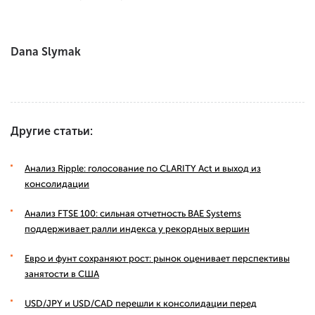
Dana Slymak
Другие статьи:
Анализ Ripple: голосование по CLARITY Act и выход из
консолидации
Анализ FTSE 100: сильная отчетность BAE Systems
поддерживает ралли индекса у рекордных вершин
Евро и фунт сохраняют рост: рынок оценивает перспективы
занятости в США
USD/JPY и USD/CAD перешли к консолидации перед