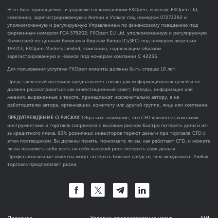
Этот блог принадлежит и управляется компаниями FXOpen, включая: FXOpen Ltd,
компанию, зарегистрированную в Англии и Уэльсе под номером 07273392 и
уполномоченную и регулируемую Управлением по финансовому поведению под
фирменным номером FCA
579202
; FXOpen EU Ltd, уполномоченную и регулируемую
Комиссией по ценным бумагам и биржам Кипра (CySEC) под номером лицензии
194/13; FXOpen Markets Limited, компанию, надлежащим образом
зарегистрированную в Невисе под номером компании C 42235.
Для пользования услугами FXOpen клиенты должны быть старше 18 лет.
Представленный материал предназначен только для информационных целей и не
должен рассматриваться как инвестиционный совет. Взгляды, информация или
мнения, выраженные в тексте, принадлежат исключительно автору, а не
работодателю автора, организации, комитету или другой группе, лицу или компании.
ПРЕДУПРЕЖДЕНИЕ О РИСКАХ:
Обратите внимание, что CFD являются сложными
инструментами и торговля сопряжена с высоким риском быстро потерять деньги из-
за кредитного плеча. 60% розничных инвесторов теряют деньги при торговле CFD с
этим поставщиком. Вы должны понять, понимаете ли вы, как работают CFD, и можете
ли вы позволить себе взять на себя высокий риск потерять свои деньги.
Профессиональные клиенты могут потерять больше средств, чем вкладывают. Любая
торговля предполагает риски.