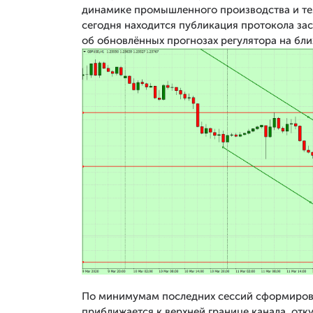
динамике промышленного производства и тем
сегодня находится публикация протокола зас
об обновлённых прогнозах регулятора на бл
По минимумам последних сессий сформирова
приближается к верхней границе канала, от