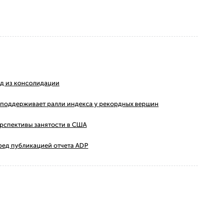
ход из консолидации
ms поддерживает ралли индекса у рекордных вершин
ерспективы занятости в США
ред публикацией отчета ADP