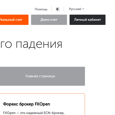
Русский
Помощь
Реальный счет
Демо счет
Личный кабинет
го падения
Главная страница
Форекс брокер FXOpen
FXOpen — это надежный ECN-брокер,