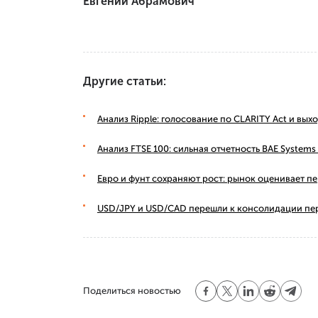
Евгений Абрамович
Другие статьи:
Анализ Ripple: голосование по CLARITY Act и вы
Анализ FTSE 100: сильная отчетность BAE Syste
Евро и фунт сохраняют рост: рынок оценивает п
USD/JPY и USD/CAD перешли к консолидации пе
Поделиться новостью