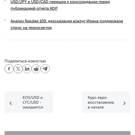
USD/JPY и USD/CAD перешли к консолидации перед
публикацией отчета ADP
Анализ Nasdaq 100: деэскалация вокруг Ирана поддержала
спрос на техносектор
Поделиться новостью
EOS/USD и
Курс евро
LTC/USD -
восстанавливается
ожидается
в начале
дальнейший
недели
рост, но
ненадолго