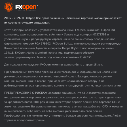
2005 -
2026
© FXOpen Все права защищены. Различные торговые марки принадлежат
их соответствующим владельцам.
Этот блог принадлежит и управляется компаниями FXOpen, включая: FXOpen Ltd,
компанию, зарегистрированную в Англии и Уэльсе под номером 07273392 и
уполномоченную и регулируемую Управлением по финансовому поведению под
фирменным номером FCA
579202
; FXOpen EU Ltd, уполномоченную и регулируемую
Комиссией по ценным бумагам и биржам Кипра (CySEC) под номером лицензии
194/13; FXOpen Markets Limited, компанию, надлежащим образом
зарегистрированную в Невисе под номером компании C 42235.
Для пользования услугами FXOpen клиенты должны быть старше 18 лет.
Представленный материал предназначен только для информационных целей и не
должен рассматриваться как инвестиционный совет. Взгляды, информация или
мнения, выраженные в тексте, принадлежат исключительно автору, а не
работодателю автора, организации, комитету или другой группе, лицу или компании.
ПРЕДУПРЕЖДЕНИЕ О РИСКАХ:
Обратите внимание, что CFD являются сложными
инструментами и торговля сопряжена с высоким риском быстро потерять деньги из-
за кредитного плеча. 60% розничных инвесторов теряют деньги при торговле CFD с
этим поставщиком. Вы должны понять, понимаете ли вы, как работают CFD, и можете
ли вы позволить себе взять на себя высокий риск потерять свои деньги.
Профессиональные клиенты могут потерять больше средств, чем вкладывают. Любая
торговля предполагает риски.