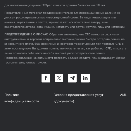
Для пользования услугами FXOpen клиенты должны быть старше 18 лет.
Представленный материал предназначен только для информационных целей и не
должен рассматриваться как инвестиционный совет. Взгляды, информация или
мнения, выраженные в тексте, принадлежат исключительно автору, а не
работодателю автора, организации, комитету или другой группе, лицу или компании.
ПРЕДУПРЕЖДЕНИЕ О РИСКАХ:
Обратите внимание, что CFD являются сложными
инструментами и торговля сопряжена с высоким риском быстро потерять деньги из-
за кредитного плеча. 60% розничных инвесторов теряют деньги при торговле CFD с
этим поставщиком. Вы должны понять, понимаете ли вы, как работают CFD, и можете
ли вы позволить себе взять на себя высокий риск потерять свои деньги.
Профессиональные клиенты могут потерять больше средств, чем вкладывают. Любая
торговля предполагает риски.
Политика
Условия предоставления услуг
AML
конфиденциальности
(Документы)