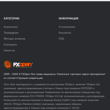
КАТЕГОРИИ
ИНФОРМАЦИЯ
Аналитика
О компании
Трейдерам
Контакты
Методы анализа
FAQ
Конкурсы
Новости
2005 -
2026
© FXOpen Все права защищены. Различные торговые марки принадлежат
их соответствующим владельцам.
Этот блог принадлежит и управляется компаниями FXOpen, включая: FXOpen Ltd,
компанию, зарегистрированную в Англии и Уэльсе под номером 07273392 и
уполномоченную и регулируемую Управлением по финансовому поведению под
фирменным номером FCA
579202
; FXOpen EU Ltd, уполномоченную и регулируемую
Комиссией по ценным бумагам и биржам Кипра (CySEC) под номером лицензии
194/13; FXOpen Markets Limited, компанию, надлежащим образом
зарегистрированную в Невисе под номером компании C 42235.