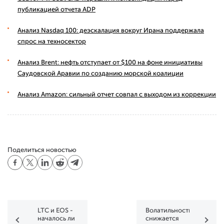
публикацией отчета ADP
Анализ Nasdaq 100: деэскалация вокруг Ирана поддержала
спрос на техносектор
Анализ Brent: нефть отступает от $100 на фоне инициативы
Саудовской Аравии по созданию морской коалиции
Анализ Amazon: сильный отчет совпал с выходом из коррекции
Поделиться новостью
LTC и EOS -
Волатильность
началось ли
снижается