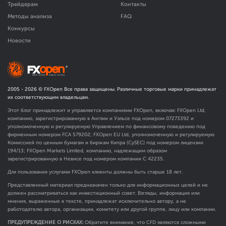
Трейдерам
Контакты
Методы анализа
FAQ
Конкурсы
Новости
2005 -
2026
© FXOpen Все права защищены. Различные торговые марки принадлежат
их соответствующим владельцам.
Этот блог принадлежит и управляется компаниями FXOpen, включая: FXOpen Ltd,
компанию, зарегистрированную в Англии и Уэльсе под номером 07273392 и
уполномоченную и регулируемую Управлением по финансовому поведению под
фирменным номером FCA
579202
; FXOpen EU Ltd, уполномоченную и регулируемую
Комиссией по ценным бумагам и биржам Кипра (CySEC) под номером лицензии
194/13; FXOpen Markets Limited, компанию, надлежащим образом
зарегистрированную в Невисе под номером компании C 42235.
Для пользования услугами FXOpen клиенты должны быть старше 18 лет.
Представленный материал предназначен только для информационных целей и не
должен рассматриваться как инвестиционный совет. Взгляды, информация или
мнения, выраженные в тексте, принадлежат исключительно автору, а не
работодателю автора, организации, комитету или другой группе, лицу или компании.
ПРЕДУПРЕЖДЕНИЕ О РИСКАХ:
Обратите внимание, что CFD являются сложными