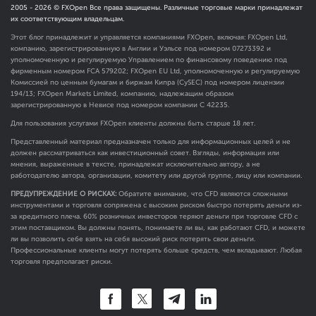
2005 -
2026
© FXOpen Все права защищены. Различные торговые марки принадлежат
их соответствующим владельцам.
Этот блог принадлежит и управляется компаниями FXOpen, включая: FXOpen Ltd,
компанию, зарегистрированную в Англии и Уэльсе под номером 07273392 и
уполномоченную и регулируемую Управлением по финансовому поведению под
фирменным номером FCA
579202
; FXOpen EU Ltd, уполномоченную и регулируемую
Комиссией по ценным бумагам и биржам Кипра (CySEC) под номером лицензии
194/13; FXOpen Markets Limited, компанию, надлежащим образом
зарегистрированную в Невисе под номером компании C 42235.
Для пользования услугами FXOpen клиенты должны быть старше 18 лет.
Представленный материал предназначен только для информационных целей и не
должен рассматриваться как инвестиционный совет. Взгляды, информация или
мнения, выраженные в тексте, принадлежат исключительно автору, а не
работодателю автора, организации, комитету или другой группе, лицу или компании.
ПРЕДУПРЕЖДЕНИЕ О РИСКАХ:
Обратите внимание, что CFD являются сложными
инструментами и торговля сопряжена с высоким риском быстро потерять деньги из-
за кредитного плеча. 60% розничных инвесторов теряют деньги при торговле CFD с
этим поставщиком. Вы должны понять, понимаете ли вы, как работают CFD, и можете
ли вы позволить себе взять на себя высокий риск потерять свои деньги.
Профессиональные клиенты могут потерять больше средств, чем вкладывают. Любая
торговля предполагает риски.