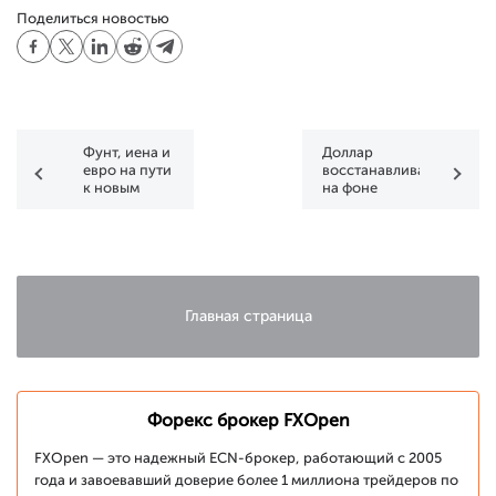
Поделиться новостью
Фунт, иена и
Доллар
евро на пути
восстанавливается
к новым
на фоне
максимумам
роста
биржевых
индексов
Главная страница
Форекс брокер FXOpen
FXOpen — это надежный ECN-брокер, работающий с 2005
года и завоевавший доверие более 1 миллиона трейдеров по