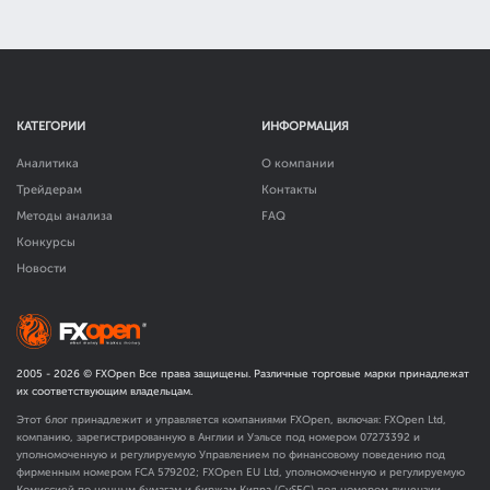
КАТЕГОРИИ
ИНФОРМАЦИЯ
Аналитика
О компании
Трейдерам
Контакты
Методы анализа
FAQ
Конкурсы
Новости
2005 -
2026
© FXOpen Все права защищены. Различные торговые марки принадлежат
их соответствующим владельцам.
Этот блог принадлежит и управляется компаниями FXOpen, включая: FXOpen Ltd,
компанию, зарегистрированную в Англии и Уэльсе под номером 07273392 и
уполномоченную и регулируемую Управлением по финансовому поведению под
фирменным номером FCA
579202
; FXOpen EU Ltd, уполномоченную и регулируемую