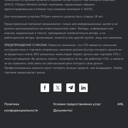
Комиссией по ценным бумагам и биржам Кипра (CySEC) под номером лицензии
194/13; FXOpen Markets Limited, компанию, надлежащим образом
зарегистрированную в Невисе под номером компании C 42235.
Для пользования услугами FXOpen клиенты должны быть старше 18 лет.
Представленный материал предназначен только для информационных целей и не
должен рассматриваться как инвестиционный совет. Взгляды, информация или
мнения, выраженные в тексте, принадлежат исключительно автору, а не
работодателю автора, организации, комитету или другой группе, лицу или компании.
ПРЕДУПРЕЖДЕНИЕ О РИСКАХ:
Обратите внимание, что CFD являются сложными
инструментами и торговля сопряжена с высоким риском быстро потерять деньги из-
за кредитного плеча. 60% розничных инвесторов теряют деньги при торговле CFD с
этим поставщиком. Вы должны понять, понимаете ли вы, как работают CFD, и можете
ли вы позволить себе взять на себя высокий риск потерять свои деньги.
Профессиональные клиенты могут потерять больше средств, чем вкладывают. Любая
торговля предполагает риски.
Политика
Условия предоставления услуг
AML
конфиденциальности
(Документы)