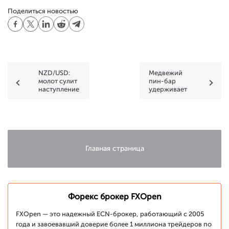
Поделиться новостью
NZD/USD:
Медвежий
молот сулит
пин-бар
наступление
удерживает
быков
GBP/USD
под
давлением
продавцов
Главная страница
Форекс брокер FXOpen
FXOpen — это надежный ECN-брокер, работающий с 2005
года и завоевавший доверие более 1 миллиона трейдеров по