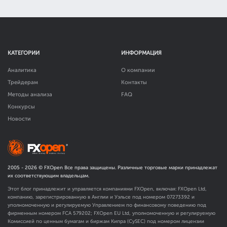
КАТЕГОРИИ
ИНФОРМАЦИЯ
Аналитика
О компании
Трейдерам
Контакты
Методы анализа
FAQ
Конкурсы
Новости
2005 -
2026
© FXOpen Все права защищены. Различные торговые марки принадлежат
их соответствующим владельцам.
Этот блог принадлежит и управляется компаниями FXOpen, включая: FXOpen Ltd,
компанию, зарегистрированную в Англии и Уэльсе под номером 07273392 и
уполномоченную и регулируемую Управлением по финансовому поведению под
фирменным номером FCA
579202
; FXOpen EU Ltd, уполномоченную и регулируемую
Комиссией по ценным бумагам и биржам Кипра (CySEC) под номером лицензии