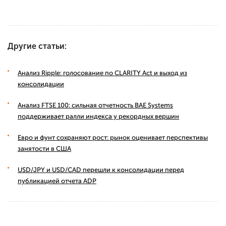
Другие статьи:
Анализ Ripple: голосование по CLARITY Act и выход из
консолидации
Анализ FTSE 100: сильная отчетность BAE Systems
поддерживает ралли индекса у рекордных вершин
Евро и фунт сохраняют рост: рынок оценивает перспективы
занятости в США
USD/JPY и USD/CAD перешли к консолидации перед
публикацией отчета ADP