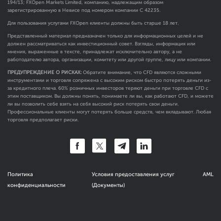
194/13; FXOpen Markets Limited, компанию, надлежащим образом
зарегистрированную в Невисе под номером компании C 42235.
Для пользования услугами FXOpen клиенты должны быть старше 18 лет.
Представленный материал предназначен только для информационных целей и не
должен рассматриваться как инвестиционный совет. Взгляды, информация или
мнения, выраженные в тексте, принадлежат исключительно автору, а не
работодателю автора, организации, комитету или другой группе, лицу или компании.
ПРЕДУПРЕЖДЕНИЕ О РИСКАХ:
Обратите внимание, что CFD являются сложными
инструментами и торговля сопряжена с высоким риском быстро потерять деньги из-
за кредитного плеча. 60% розничных инвесторов теряют деньги при торговле CFD с
этим поставщиком. Вы должны понять, понимаете ли вы, как работают CFD, и можете
ли вы позволить себе взять на себя высокий риск потерять свои деньги.
Профессиональные клиенты могут потерять больше средств, чем вкладывают. Любая
торговля предполагает риски.
Политика
Условия предоставления услуг
AML
конфиденциальности
(Документы)