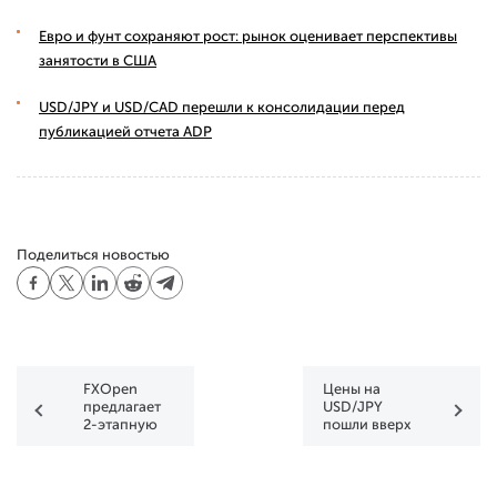
Евро и фунт сохраняют рост: рынок оценивает перспективы
занятости в США
USD/JPY и USD/CAD перешли к консолидации перед
публикацией отчета ADP
Поделиться новостью
FXOpen
Цены на
предлагает
USD/JPY
2-этапную
пошли вверх
аутентификацию
в
с Google
преддверии
Authenticator
доклада
FOMC