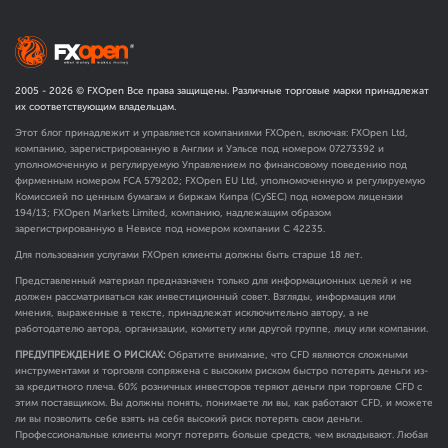
2005 -
2026
© FXOpen Все права защищены. Различные торговые марки принадлежат
их соответствующим владельцам.
Этот блог принадлежит и управляется компаниями FXOpen, включая: FXOpen Ltd,
компанию, зарегистрированную в Англии и Уэльсе под номером 07273392 и
уполномоченную и регулируемую Управлением по финансовому поведению под
фирменным номером FCA
579202
; FXOpen EU Ltd, уполномоченную и регулируемую
Комиссией по ценным бумагам и биржам Кипра (CySEC) под номером лицензии
194/13; FXOpen Markets Limited, компанию, надлежащим образом
зарегистрированную в Невисе под номером компании C 42235.
Для пользования услугами FXOpen клиенты должны быть старше 18 лет.
Представленный материал предназначен только для информационных целей и не
должен рассматриваться как инвестиционный совет. Взгляды, информация или
мнения, выраженные в тексте, принадлежат исключительно автору, а не
работодателю автора, организации, комитету или другой группе, лицу или компании.
ПРЕДУПРЕЖДЕНИЕ О РИСКАХ:
Обратите внимание, что CFD являются сложными
инструментами и торговля сопряжена с высоким риском быстро потерять деньги из-
за кредитного плеча. 60% розничных инвесторов теряют деньги при торговле CFD с
этим поставщиком. Вы должны понять, понимаете ли вы, как работают CFD, и можете
ли вы позволить себе взять на себя высокий риск потерять свои деньги.
Профессиональные клиенты могут потерять больше средств, чем вкладывают. Любая