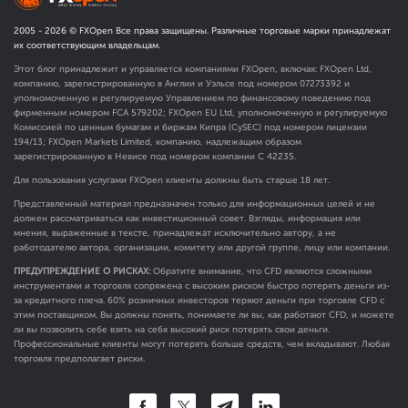
2005 -
2026
© FXOpen Все права защищены. Различные торговые марки принадлежат
их соответствующим владельцам.
Этот блог принадлежит и управляется компаниями FXOpen, включая: FXOpen Ltd,
компанию, зарегистрированную в Англии и Уэльсе под номером 07273392 и
уполномоченную и регулируемую Управлением по финансовому поведению под
фирменным номером FCA
579202
; FXOpen EU Ltd, уполномоченную и регулируемую
Комиссией по ценным бумагам и биржам Кипра (CySEC) под номером лицензии
194/13; FXOpen Markets Limited, компанию, надлежащим образом
зарегистрированную в Невисе под номером компании C 42235.
Для пользования услугами FXOpen клиенты должны быть старше 18 лет.
Представленный материал предназначен только для информационных целей и не
должен рассматриваться как инвестиционный совет. Взгляды, информация или
мнения, выраженные в тексте, принадлежат исключительно автору, а не
работодателю автора, организации, комитету или другой группе, лицу или компании.
ПРЕДУПРЕЖДЕНИЕ О РИСКАХ:
Обратите внимание, что CFD являются сложными
инструментами и торговля сопряжена с высоким риском быстро потерять деньги из-
за кредитного плеча. 60% розничных инвесторов теряют деньги при торговле CFD с
этим поставщиком. Вы должны понять, понимаете ли вы, как работают CFD, и можете
ли вы позволить себе взять на себя высокий риск потерять свои деньги.
Профессиональные клиенты могут потерять больше средств, чем вкладывают. Любая
торговля предполагает риски.