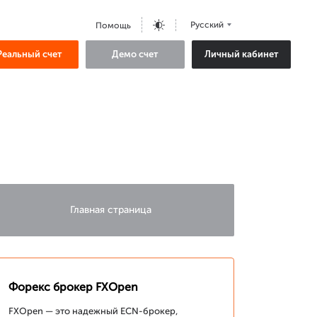
Русский
Помощь
Реальный счет
Демо счет
Личный кабинет
Главная страница
Форекс брокер FXOpen
FXOpen — это надежный ECN-брокер,