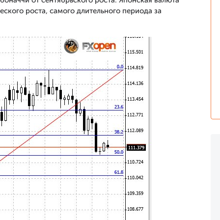
боначчи от сентябрьского роста. Японская валюта
ского роста, самого длительного периода за