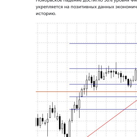
Ноябрьское падение достигло 50% уровня Фи
укрепляется на позитивных данных экономиче
историю.