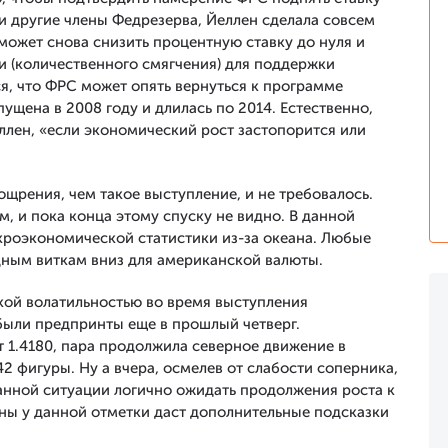
ли другие члены Федрезерва, Йеллен сделала совсем
ожет снова снизить процентную ставку до нуля и
и (количественного смягчения) для поддержки
я, что ФРС может опять вернуться к программе
ущена в 2008 году и длилась по 2014. Естественно,
ллен, «если экономический рост застопорится или
щрения, чем такое выступление, и не требовалось.
м, и пока конца этому спуску не видно. В данной
кроэкономической статистики из-за океана. Любые
дным виткам вниз для американской валюты.
окой волатильностью во время выступления
были предпринты еще в прошлый четверг.
 1.4180, пара продолжила северное движение в
2 фигуры. Ну а вчера, осмелев от слабости соперника,
данной ситуации логично ожидать продолжения роста к
ены у данной отметки даст дополнительные подсказки