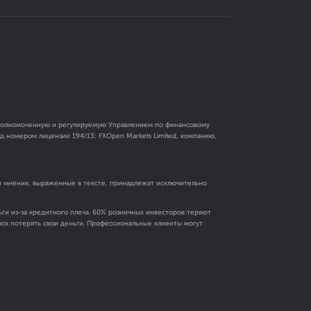
 уполномоченную и регулируемую Управлением по финансовому
 номером лицензии 194/13; FXOpen Markets Limited, компанию,
и мнения, выраженные в тексте, принадлежат исключительно
ги из-за кредитного плеча. 60% розничных инвесторов теряют
риск потерять свои деньги. Профессиональные клиенты могут