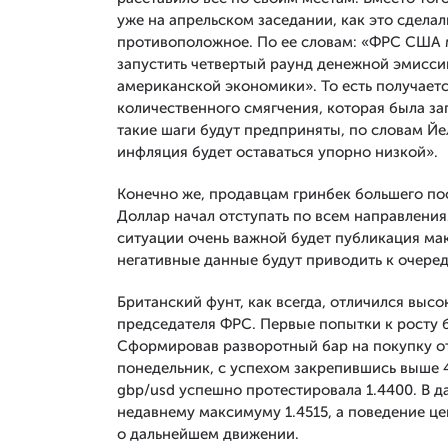
уже на апрельском заседании, как это сдела
противоположное. По ее словам: «ФРС США м
запустить четвертый раунд денежной эмисси
американской экономики». То есть получаетс
количественного смягчения, которая была зап
такие шаги будут предприняты, по словам Йе
инфляция будет оставаться упорно низкой».
Конечно же, продавцам гринбек большего поо
Доллар начал отступать по всем направления
ситуации очень важной будет публикация ма
негативные данные будут приводить к очере
Британский фунт, как всегда, отличился выс
председателя ФРС. Первые попытки к росту 
Сформировав разворотный бар на покупку от
понедельник, с успехом закрепившись выше 4
gbp/usd успешно протестировала 1.4400. В 
недавнему максимуму 1.4515, а поведение ц
о дальнейшем движении.