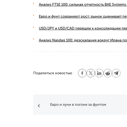
Анализ FTSE 100: сильная отчетность BAE Syste
Евро и фунт сохраняют рост: рынок оценивает п
USD/JPY и USD/CAD перешли к консолидации пе
Анализ Nasdaq 100: деэскалация вокруг Ирана п
Поделиться новостью
Евро и луни в погоне за фунтом