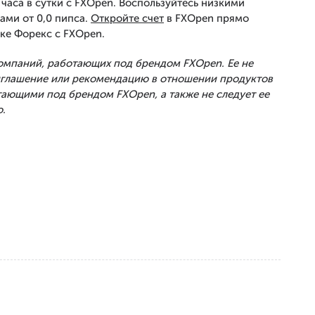
часа в сутки с FXOpen. Воспользуйтесь низкими
ами от 0,0 пипса.
Откройте счет
в FXOpen прямо
ке Форекс с FXOpen.
Компаний, работающих под брендом FXOpen. Ее не
риглашение или рекомендацию в отношении продуктов
тающими под брендом FXOpen, а также не следует ее
.