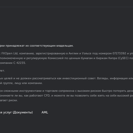
рки принадлежат их соответствующим владельцам.
я: FXOpen Ltd, компанию, зарегистрированную в Англии и Уэльсе под номером 07273392 и
 уполномоченную и регулируемую Комиссией по ценным бумагам и биржам Кипра (CySEC) под
омпании C 42235.
лет.
х целей и не должен рассматриваться как инвестиционный совет. Взгляды, информация ил
ой группе, лицу или компании.
ся сложными инструментами и торговля сопряжена с высоким риском быстро потерять день
онимаете ли вы, как работают CFD, и можете ли вы позволить себе взять на себя высокий 
агает риски.
я услуг (Документы)
AML