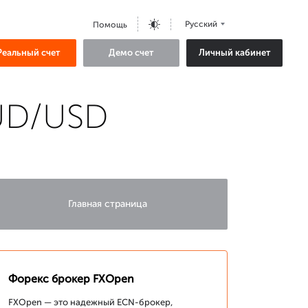
Русский
Помощь
Реальный счет
Демо счет
Личный кабинет
AUD/USD
Главная страница
Форекс брокер FXOpen
FXOpen — это надежный ECN-брокер,