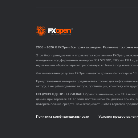
2005 -
2026
© FXOpen Все права защищены. Различные торговые ма
Этот блог принадлежит и управляется компаниями FXOpen, включа
поведению под фирменным номером FCA
579202
; FXOpen EU Ltd,
надлежащим образом зарегистрированную в Невисе под номером к
Для пользования услугами FXOpen клиенты должны быть старше 18 
Представленный материал предназначен только для информационны
автору, а не работодателю автора, организации, комитету или друг
ПРЕДУПРЕЖДЕНИЕ О РИСКАХ:
Обратите внимание, что CFD являют
деньги при торговле CFD с этим поставщиком. Вы должны понять, п
потерять больше средств, чем вкладывают. Любая торговля предпол
Политика конфиденциальности
Условия предоставлени