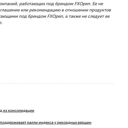
Компаний, работающих под брендом FXOpen. Ее не
риглашение или рекомендацию в отношении продуктов
тающими под брендом FXOpen, а также не следует ее
.
ход из консолидации
ms поддерживает ралли индекса у рекордных вершин