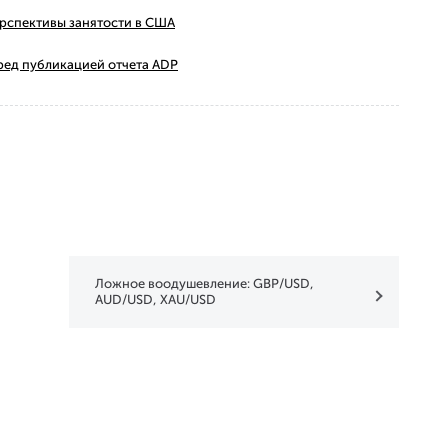
ерспективы занятости в США
ред публикацией отчета ADP
Ложное воодушевление: GBP/USD,
AUD/USD, XAU/USD