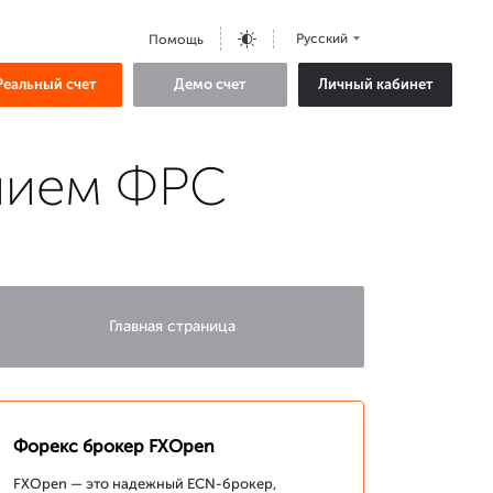
Русский
Помощь
Реальный счет
Демо счет
Личный кабинет
анием ФРС
Главная страница
Форекс брокер FXOpen
FXOpen — это надежный ECN-брокер,