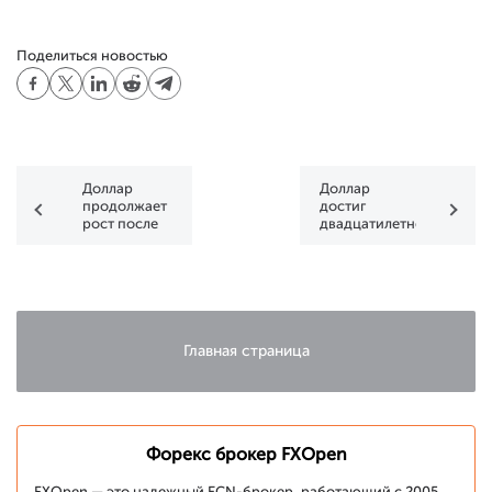
Поделиться новостью
Доллар
Доллар
продолжает
достиг
рост после
двадцатилетнего
выхода
максимума
позитивного
против иены
фундамента
Главная страница
Форекс брокер FXOpen
FXOpen — это надежный ECN-брокер, работающий с 2005