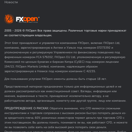
Новости
2005 -
2026
© FXOpen Все права защищены. Различные торговые марки принадлежат
их соответствующим владельцам.
Этот блог принадлежит и управляется компаниями FXOpen, включая: FXOpen Ltd,
компанию, зарегистрированную в Англии и Уэльсе под номером 07273392 и
уполномоченную и регулируемую Управлением по финансовому поведению под
фирменным номером FCA
579202
; FXOpen EU Ltd, уполномоченную и регулируемую
Комиссией по ценным бумагам и биржам Кипра (CySEC) под номером лицензии
194/13; FXOpen Markets Limited, компанию, надлежащим образом
зарегистрированную в Невисе под номером компании C 42235.
Для пользования услугами FXOpen клиенты должны быть старше 18 лет.
Представленный материал предназначен только для информационных целей и не
должен рассматриваться как инвестиционный совет. Взгляды, информация или
мнения, выраженные в тексте, принадлежат исключительно автору, а не
работодателю автора, организации, комитету или другой группе, лицу или компании.
ПРЕДУПРЕЖДЕНИЕ О РИСКАХ:
Обратите внимание, что CFD являются сложными
инструментами и торговля сопряжена с высоким риском быстро потерять деньги из-
за кредитного плеча. 60% розничных инвесторов теряют деньги при торговле CFD с
этим поставщиком. Вы должны понять, понимаете ли вы, как работают CFD, и можете
ли вы позволить себе взять на себя высокий риск потерять свои деньги.