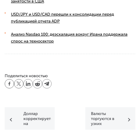
занятости в США
USD/JPY и USD/CAD перешли к консолидации перед
публикацией отчета ADP
Анализ Nasdaq 100: деэскалация вокруг Ирана поддержала
спрос на техносектор
Поделиться новостью
Доллар
Валюты
корректируется
торгуются в
на
узких
предпраздничном
диапазонах
рынке