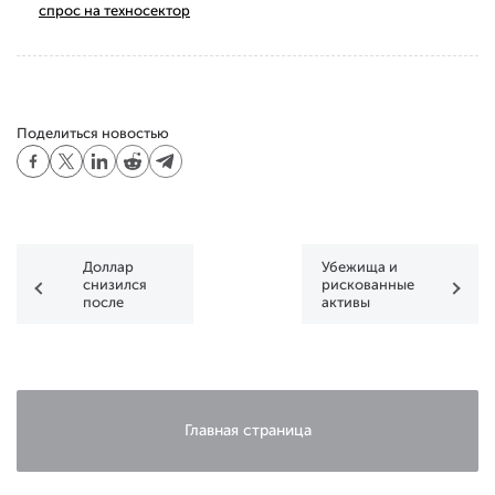
спрос на техносектор
Поделиться новостью
Доллар
Убежища и
снизился
рискованные
после
активы
решения
растут на
ЕЦБ по
фоне
ставке
ожиданий
ФРС
Главная страница