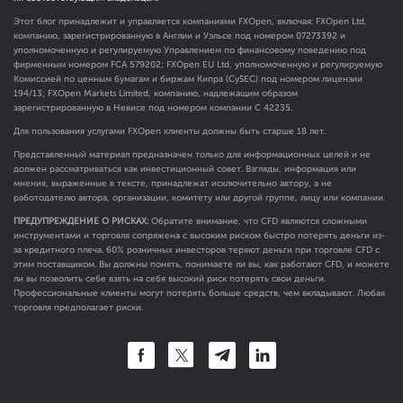
Этот блог принадлежит и управляется компаниями FXOpen, включая: FXOpen Ltd,
компанию, зарегистрированную в Англии и Уэльсе под номером 07273392 и
уполномоченную и регулируемую Управлением по финансовому поведению под
фирменным номером FCA
579202
; FXOpen EU Ltd, уполномоченную и регулируемую
Комиссией по ценным бумагам и биржам Кипра (CySEC) под номером лицензии
194/13; FXOpen Markets Limited, компанию, надлежащим образом
зарегистрированную в Невисе под номером компании C 42235.
Для пользования услугами FXOpen клиенты должны быть старше 18 лет.
Представленный материал предназначен только для информационных целей и не
должен рассматриваться как инвестиционный совет. Взгляды, информация или
мнения, выраженные в тексте, принадлежат исключительно автору, а не
работодателю автора, организации, комитету или другой группе, лицу или компании.
ПРЕДУПРЕЖДЕНИЕ О РИСКАХ:
Обратите внимание, что CFD являются сложными
инструментами и торговля сопряжена с высоким риском быстро потерять деньги из-
за кредитного плеча. 60% розничных инвесторов теряют деньги при торговле CFD с
этим поставщиком. Вы должны понять, понимаете ли вы, как работают CFD, и можете
ли вы позволить себе взять на себя высокий риск потерять свои деньги.
Профессиональные клиенты могут потерять больше средств, чем вкладывают. Любая
торговля предполагает риски.