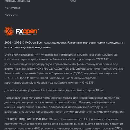
Методы анализа
FAQ
Конкурсы
Новости
2005 -
2026
© FXOpen Все права защищены. Различные торговые марки принадлежат
их соответствующим владельцам.
Этот блог принадлежит и управляется компаниями FXOpen, включая: FXOpen Ltd,
компанию, зарегистрированную в Англии и Уэльсе под номером 07273392 и
уполномоченную и регулируемую Управлением по финансовому поведению под
фирменным номером FCA
579202
; FXOpen EU Ltd, уполномоченную и регулируемую
Комиссией по ценным бумагам и биржам Кипра (CySEC) под номером лицензии
194/13; FXOpen Markets Limited, компанию, надлежащим образом
зарегистрированную в Невисе под номером компании C 42235.
Для пользования услугами FXOpen клиенты должны быть старше 18 лет.
Представленный материал предназначен только для информационных целей и не
должен рассматриваться как инвестиционный совет. Взгляды, информация или
мнения, выраженные в тексте, принадлежат исключительно автору, а не
работодателю автора, организации, комитету или другой группе, лицу или компании.
ПРЕДУПРЕЖДЕНИЕ О РИСКАХ:
Обратите внимание, что CFD являются сложными
инструментами и торговля сопряжена с высоким риском быстро потерять деньги из-
за кредитного плеча. 60% розничных инвесторов теряют деньги при торговле CFD с