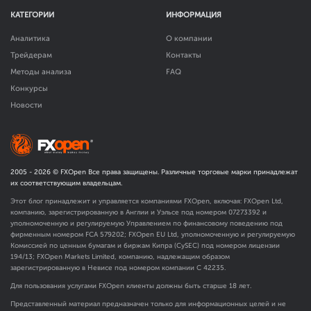
КАТЕГОРИИ
ИНФОРМАЦИЯ
Аналитика
О компании
Трейдерам
Контакты
Методы анализа
FAQ
Конкурсы
Новости
2005 -
2026
© FXOpen Все права защищены. Различные торговые марки принадлежат
их соответствующим владельцам.
Этот блог принадлежит и управляется компаниями FXOpen, включая: FXOpen Ltd,
компанию, зарегистрированную в Англии и Уэльсе под номером 07273392 и
уполномоченную и регулируемую Управлением по финансовому поведению под
фирменным номером FCA
579202
; FXOpen EU Ltd, уполномоченную и регулируемую
Комиссией по ценным бумагам и биржам Кипра (CySEC) под номером лицензии
194/13; FXOpen Markets Limited, компанию, надлежащим образом
зарегистрированную в Невисе под номером компании C 42235.
Для пользования услугами FXOpen клиенты должны быть старше 18 лет.
Представленный материал предназначен только для информационных целей и не