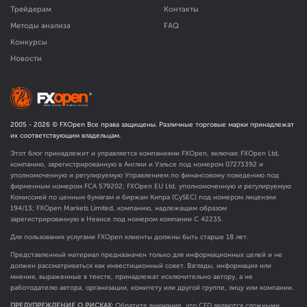
Трейдерам
Контакты
Методы анализа
FAQ
Конкурсы
Новости
2005 -
2026
© FXOpen Все права защищены. Различные торговые марки принадлежат
их соответствующим владельцам.
Этот блог принадлежит и управляется компаниями FXOpen, включая: FXOpen Ltd,
компанию, зарегистрированную в Англии и Уэльсе под номером 07273392 и
уполномоченную и регулируемую Управлением по финансовому поведению под
фирменным номером FCA
579202
; FXOpen EU Ltd, уполномоченную и регулируемую
Комиссией по ценным бумагам и биржам Кипра (CySEC) под номером лицензии
194/13; FXOpen Markets Limited, компанию, надлежащим образом
зарегистрированную в Невисе под номером компании C 42235.
Для пользования услугами FXOpen клиенты должны быть старше 18 лет.
Представленный материал предназначен только для информационных целей и не
должен рассматриваться как инвестиционный совет. Взгляды, информация или
мнения, выраженные в тексте, принадлежат исключительно автору, а не
работодателю автора, организации, комитету или другой группе, лицу или компании.
ПРЕДУПРЕЖДЕНИЕ О РИСКАХ:
Обратите внимание, что CFD являются сложными