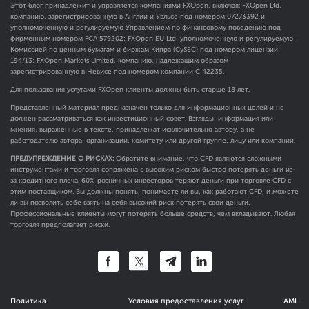
Этот блог принадлежит и управляется компаниями FXOpen, включая: FXOpen Ltd,
компанию, зарегистрированную в Англии и Уэльсе под номером 07273392 и
уполномоченную и регулируемую Управлением по финансовому поведению под
фирменным номером FCA
579202
; FXOpen EU Ltd, уполномоченную и регулируемую
Комиссией по ценным бумагам и биржам Кипра (CySEC) под номером лицензии
194/13; FXOpen Markets Limited, компанию, надлежащим образом
зарегистрированную в Невисе под номером компании C 42235.
Для пользования услугами FXOpen клиенты должны быть старше 18 лет.
Представленный материал предназначен только для информационных целей и не
должен рассматриваться как инвестиционный совет. Взгляды, информация или
мнения, выраженные в тексте, принадлежат исключительно автору, а не
работодателю автора, организации, комитету или другой группе, лицу или компании.
ПРЕДУПРЕЖДЕНИЕ О РИСКАХ:
Обратите внимание, что CFD являются сложными
инструментами и торговля сопряжена с высоким риском быстро потерять деньги из-
за кредитного плеча. 60% розничных инвесторов теряют деньги при торговле CFD с
этим поставщиком. Вы должны понять, понимаете ли вы, как работают CFD, и можете
ли вы позволить себе взять на себя высокий риск потерять свои деньги.
Профессиональные клиенты могут потерять больше средств, чем вкладывают. Любая
торговля предполагает риски.
Политика
Условия предоставления услуг
AML