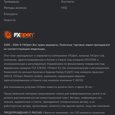
Трейдерам
Контакты
Методы анализа
FAQ
Конкурсы
Новости
2005 -
2026
© FXOpen Все права защищены. Различные торговые марки принадлежат
их соответствующим владельцам.
Этот блог принадлежит и управляется компаниями FXOpen, включая: FXOpen Ltd,
компанию, зарегистрированную в Англии и Уэльсе под номером 07273392 и
уполномоченную и регулируемую Управлением по финансовому поведению под
фирменным номером FCA
579202
; FXOpen EU Ltd, уполномоченную и регулируемую
Комиссией по ценным бумагам и биржам Кипра (CySEC) под номером лицензии
194/13; FXOpen Markets Limited, компанию, надлежащим образом
зарегистрированную в Невисе под номером компании C 42235.
Для пользования услугами FXOpen клиенты должны быть старше 18 лет.
Представленный материал предназначен только для информационных целей и не
должен рассматриваться как инвестиционный совет. Взгляды, информация или
мнения, выраженные в тексте, принадлежат исключительно автору, а не
работодателю автора, организации, комитету или другой группе, лицу или компании.
ПРЕДУПРЕЖДЕНИЕ О РИСКАХ:
Обратите внимание, что CFD являются сложными